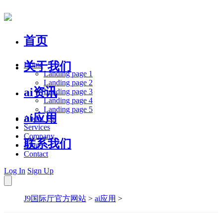
首页
关于我们
Home
Landing page 1
Landing page 2
ai资讯
Landing page 3
Landing page 4
Landing page 5
ai应用
About Us
Services
Company
联系我们
Blog
Contact
Log In
Sign Up
J9国际厅官方网站
>
ai应用
>