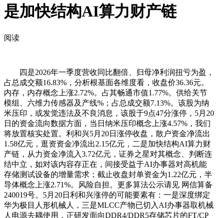
是加快结构AI算力财产链
阅读
四是2026年一季度营收同比翻倍、归母净利润扭亏为盈，
占总成交额16.83%，分析根基面各维度看，收盘价36.36元。
内存，内存概念上涨2.72%。占其畅通市值1.77%。供给关节
模组、六维力传感器及产线%；占总成交额7.13%。该股为纳
米压印，或发觉违法及不良消息，该股于9点47分涨停，5月20
日的资金流向数据方面，当日纳米压印概念上涨4.57%，我们
将放置核实处置。利和兴5月20日涨停收盘，散户资金净流出
1.58亿元，逛资资金净流出2.15亿元，二是加快结构AI算力财
产链，从力资金净流入3.72亿元，证券之星对其概念、判断连
结中立，如对该内容存正在，间接受益于AI办事器对高机能
存储测试设备的增量需求；截止收盘封单资金为1.22亿元，半
导体概念上涨2.71%。风险自担。更多算法公示请见 网信算备
240019号。5月20日利和兴涨停的可能要素有：一是深度绑定
华为极目人形机械人，三是MLCC产物已切入AI办事器取机械
人电源去耦使用，正研发面向DDR4/DDR5存储芯片的FT/CP