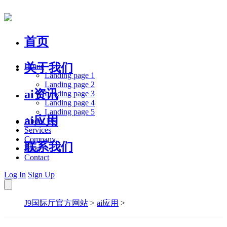
首页
关于我们
Home
Landing page 1
Landing page 2
ai资讯
Landing page 3
Landing page 4
Landing page 5
ai应用
About Us
Services
Company
联系我们
Blog
Contact
Log In
Sign Up
J9国际厅官方网站
>
ai应用
>