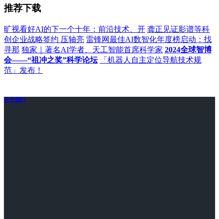
推荐下载
旷视看好AI的下一个十年：前沿技术、开
龚正见证影谱等科
创企业战略签约 压轴亮
雷锋网最佳AI数智化年度榜启动：找
寻那
独家｜著名AI学者、天工智能首席科学家
2024全球智博
会——“祖冲之奖”科学论坛
「机器人自主定位导航技术规
范」发布！
关于我们