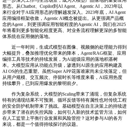
进一步深入工作与生活场景，成为大模型产品落地的重要应用
形态。从Chatbot、Copilot到AI Agent、Agentic AI，2023年以
来行业对于AI应用形态的理解越发深入。2023年底，AI Agent
应用编排框架收敛，Agentic AI概念被提出。从更强调产品概
念的Agent，到更强调应用智能程度的Agentic AI，我们在2025
年将看到更多智能化程度更高、对业务流程理解更深的多智能
体系统在应用侧的落地。
近一年时间，生成式模型在图像、视频侧的处理能力得到
大幅提升，叠加推理优化带来的降本，Agent/RAG框架、应用
编排工具等技术的持续发展，为AI超级应用的落地积基树
本。大模型应用从功能点升级，渗透到AI原生的应用构建及
AI OS的生态重塑。虽然Super APP花落谁家尚未尘埃落定，但
从用户规模、交互频次、停留时长等维度来看，AI应用热度
持续攀升，已到应用爆发的黎明前夕。
作为复杂系统，大模型的Scaling带来了涌现，但复杂系统
特有的涌现结果不可预测、循环反馈等特有属性也对传统工程
的安全防护机制带来了挑战。基础模型在自主决策上的持续进
步带来了潜在的失控风险，如何引入新的技术监管方法，如何
在人工监管上平衡行业发展和风险管控？这对参与AI的各方
来说，都是一个值得持续探讨的议题。