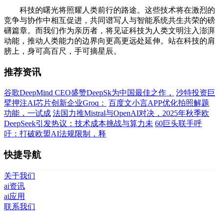
科技的曙光将照耀人类前行的路途。这些技术将在激烈的
竞争与协作中相互促进，共同谱写人与智能系统共生共荣的磅
礴篇章。而我们作为亲历者，将见证科技为人类文明注入澎湃
动能，推动人类能力的边界向更高更远处延伸。站在科技的肩
膀上，身可高百尺，手可摘星辰。
推荐资讯
谷歌DeepMind CEO盛赞DeepSk为中国最佳之作，
沙特投资巨
擘押注AI芯片创新企业Groq：
百度文小言APP优化拍照解题
功能，一试成
法国力推Mistral与OpenAI对决，2025年秋季欧
DeepSeek引发热议：技术成本挑战与算力未
60巨头联手呼
吁：打破欧盟AI法规限制，释
快捷导航
关于我们
ai资讯
ai应用
联系我们