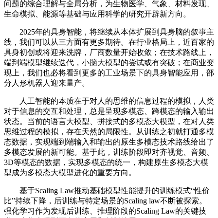
问题的综合理解与全局分析，为生物医学、气象、材料发现、
生命模拟、能源等基础与应用科学的研究开辟新方向。
2025年的具身智能，将继续从本体扩展到具身脑的叙事主
线，我们可以从三方面有更多期待。在行业格局上，近百家的
具身初创或将迎来洗牌，厂商数量开始收敛；在技术路线上，
端到端模型继续迭代，小脑大模型的尝试或有突破；在商业变
现上，我们也必将看到更多的工业场景下的具身智能应用，部
分人形机器人迎来量产。
人工智能的本质在于对人的思维的信息过程的模拟，人类
对于信息的交互和处理，总是呈现多模态、跨模态的输入输出
状态。当前的语言大模型、拼接式的多模态大模型，在对人类
思维过程的模拟，存在天然的局限性。从训练之初就打通多模
态数据，实现端到端输入和输出的原生多模态技术路线给出了
多模态发展的新可能。基于此，训练阶段即对齐视觉、音频、
3D等模态的数据，实现多模态的统一，构建原生多模态大模
型成为多模态大模型进化的重要方向。
基于Scaling Law推动基础模型性能提升的训练模式“性价
比”持续下降，后训练与特定场景的Scaling law不断被探索。
强化学习作为发现后训练、推理阶段的Scaling Law的关键技