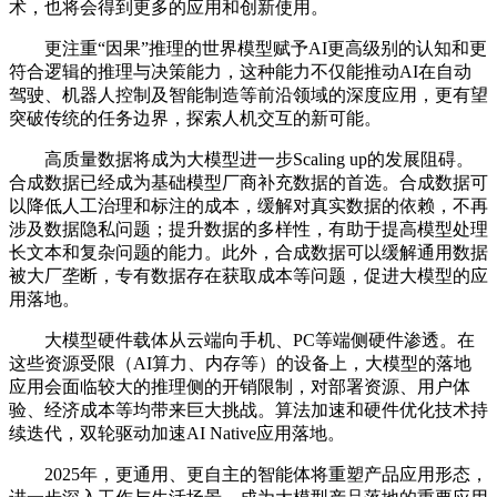
术，也将会得到更多的应用和创新使用。
更注重“因果”推理的世界模型赋予AI更高级别的认知和更
符合逻辑的推理与决策能力，这种能力不仅能推动AI在自动
驾驶、机器人控制及智能制造等前沿领域的深度应用，更有望
突破传统的任务边界，探索人机交互的新可能。
高质量数据将成为大模型进一步Scaling up的发展阻碍。
合成数据已经成为基础模型厂商补充数据的首选。合成数据可
以降低人工治理和标注的成本，缓解对真实数据的依赖，不再
涉及数据隐私问题；提升数据的多样性，有助于提高模型处理
长文本和复杂问题的能力。此外，合成数据可以缓解通用数据
被大厂垄断，专有数据存在获取成本等问题，促进大模型的应
用落地。
大模型硬件载体从云端向手机、PC等端侧硬件渗透。在
这些资源受限（AI算力、内存等）的设备上，大模型的落地
应用会面临较大的推理侧的开销限制，对部署资源、用户体
验、经济成本等均带来巨大挑战。算法加速和硬件优化技术持
续迭代，双轮驱动加速AI Native应用落地。
2025年，更通用、更自主的智能体将重塑产品应用形态，