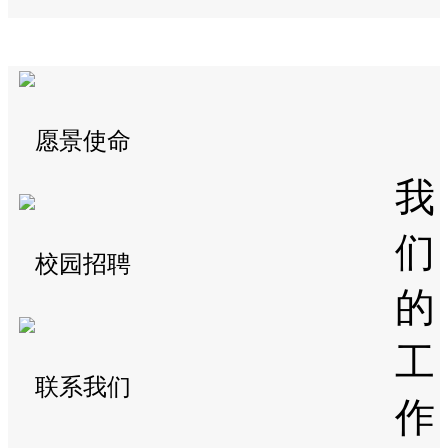
愿景使命
我
们
校园招聘
的
工
联系我们
作