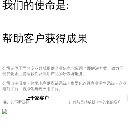
我们的使命是:
帮助客户获得成果
公司定位于面向专业领域提供企业信息化应用全面解决方案，致力于
现代化企业管理软件及应用产品的研发与服务。
公司自主研发－跨境电商供应链系统 - 集团化连锁商业零售系统 - 企业
电商平台 - 虚拟化与云应用平台。
上千家客户
客户的不断选择
口碑与坚持成就50%的复购客户