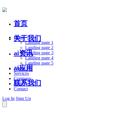
首页
关于我们
Home
Landing page 1
Landing page 2
ai资讯
Landing page 3
Landing page 4
Landing page 5
ai应用
About Us
Services
Company
联系我们
Blog
Contact
Log In
Sign Up