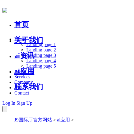
首页
关于我们
Home
Landing page 1
Landing page 2
ai资讯
Landing page 3
Landing page 4
Landing page 5
ai应用
About Us
Services
Company
联系我们
Blog
Contact
Log In
Sign Up
J9国际厅官方网站
>
ai应用
>