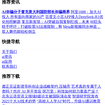
推荐资讯
AI诈骗分子冒充意大利国防部长诈骗商界
阿里1688：加大AI
投入 所有面向商家的AI产
百度文小言APP接入DeepSeek-R1优
化拍照解题
复旦新发现：AI突破自我复制红线，未来
60巨头
联手呼吁：打破欧盟AI法规限制，释
Meta新视频同步神器，
双人舞也能轻松倒立
快捷导航
关于我们
ai资讯
ai应用
联系我们
推荐下载
龚正见证影谱等科创企业战略签约 压轴亮
艺术真的专属于人
类吗？也许 AI 并不答应
闵万里：科技如何助力垂直产业？
京东云语音语义领域8篇论文被国际顶会发
智源研究院发布
2025十大AI技术趋势
“高校人人学AI”时代，升级AI通识教育