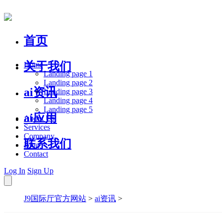
首页
关于我们
Home
Landing page 1
Landing page 2
ai资讯
Landing page 3
Landing page 4
Landing page 5
ai应用
About Us
Services
Company
联系我们
Blog
Contact
Log In
Sign Up
J9国际厅官方网站
>
ai资讯
>