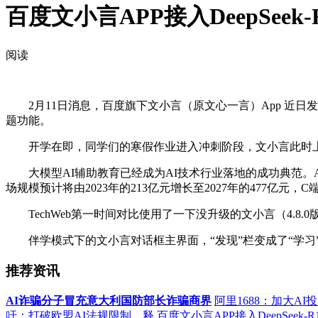
百度文小言APP接入DeepSee
阅读
2月11日消息，百度旗下文小言（原文心一言）App 近日发布版
题功能。
开学在即，同学们的寒假作业进入冲刺阶段，文小言此时上
大模型AI辅助教育已经成为AI技术行业落地的成功典范。A
场规模预计将由2023年的213亿元增长至2027年的477亿元，
TechWeb第一时间对比使用了一下没升级的文小言（4.8.0
伴学模式下的文小言对话框主界面，“发现”栏变成了“学习”
推荐资讯
AI诈骗分子冒充意大利国防部长诈骗商界
阿里1688：加大AI
吁：打破欧盟AI法规限制，释
百度文小言APP接入DeepSeek