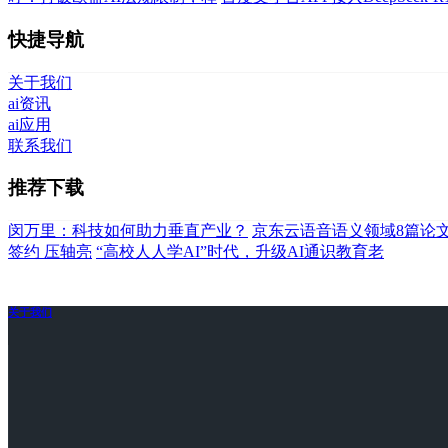
快捷导航
关于我们
ai资讯
ai应用
联系我们
推荐下载
闵万里：科技如何助力垂直产业？
京东云语音语义领域8篇论
签约 压轴亮
“高校人人学AI”时代，升级AI通识教育老
关于我们