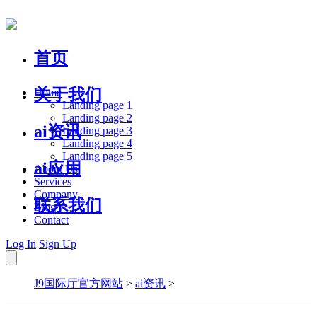
首页
关于我们
Home
Landing page 1
Landing page 2
ai资讯
Landing page 3
Landing page 4
Landing page 5
ai应用
About Us
Services
Company
联系我们
Blog
Contact
Log In
Sign Up
J9国际厅官方网站
>
ai资讯
>