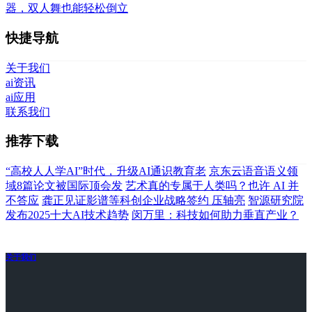
器，双人舞也能轻松倒立
快捷导航
关于我们
ai资讯
ai应用
联系我们
推荐下载
“高校人人学AI”时代，升级AI通识教育老
京东云语音语义领
域8篇论文被国际顶会发
艺术真的专属于人类吗？也许 AI 并
不答应
龚正见证影谱等科创企业战略签约 压轴亮
智源研究院
发布2025十大AI技术趋势
闵万里：科技如何助力垂直产业？
关于我们