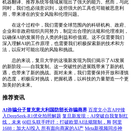
机器翻译、推荐系统等领域展现出了强大的能力。然而，与此
同时，我们也必须意识到，这些强大的工具也可能被恶意利
用，带来潜在的安全风险和伦理问题。
在这个过程中，我们需要全球范围内的科研机构、政府、
企业和非政府组织共同努力，制定出合理的法规和伦理准则，
以确保AI的发展符合人类的利益和价值观。这不仅需要我们
深入理解AI的工作原理，也需要我们积极探索新的技术和方
法，以应对可能出现的风险和挑战。
总的来说，复旦大学的这项新发现为我们揭示了AI发展
的新阶段——自我复制。这一突破性的进展既带来了新的机
遇，也带来了新的挑战。面对未来，我们需要保持开放和谨慎
的态度，积极应对挑战，把握机遇，以科技的力量塑造一个更
加美好的未来。
推荐资讯
AI诈骗分子冒充意大利国防部长诈骗商界
百度文小言APP接
入DeepSeek-R1优化拍照解题
复旦新发现：AI突破自我复制红
线，未来
60巨头联手呼吁：打破欧盟AI法规限制，释
阿里
1688：加大AI投入 所有面向商家的AI产
Meta新视频同步神