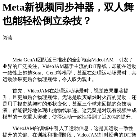
Meta新视频同步神器，双人舞
也能轻松倒立杂技？
阅读
Meta GenAI团队近日推出的全新框架VideoJAM，引发了
业界的广泛关注。VideoJAM基于主流的DiT路线，却能在运动
一致性上超越Sora、Gen3等模型，甚至在处理运动场景时，其
运动效果更贴合物理规律，令人叹为观止。
首先，VideoJAM在处理运动场景时，视觉效果显著提
升，且更加贴合物理规律。无论是吹灭蜡烛时火苗的晃动，还
是用手捏史莱姆时的形状变化，甚至三个球来回抛的杂技表
演，都能很好地体现出抛物线轨迹。这无疑是对现有视频生成
模型的一次重大突破，使得运动一致性得到了近20%的提升。
VideoJAM的训练中引入了运动信息，这是其运动一致性
提升的关键。在训练和推理阶段，VideoJAM针对经典的DiT架