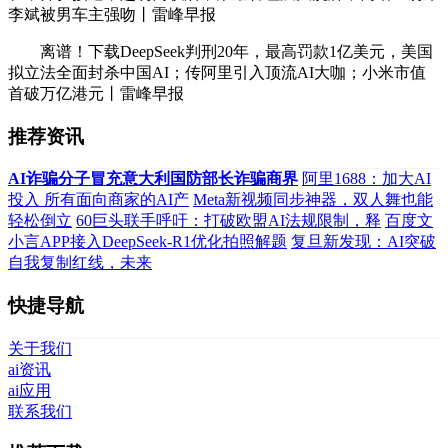
李斌被男车主强吻丨雷峰早报
离谱！下载DeepSeek判刑20年，最高罚款1亿美元，美国
拟立法全面封杀中国AI；传阿里引入顶流AI大咖；小米市值
首破万亿港元丨雷峰早报
推荐资讯
AI诈骗分子冒充意大利国防部长诈骗商界
阿里1688：加大AI
投入 所有面向商家的AI产
Meta新视频同步神器，双人舞也能
轻松倒立
60巨头联手呼吁：打破欧盟AI法规限制，释
百度文
小言APP接入DeepSeek-R1优化拍照解题
复旦新发现：AI突破
自我复制红线，未来
快捷导航
关于我们
ai资讯
ai应用
联系我们