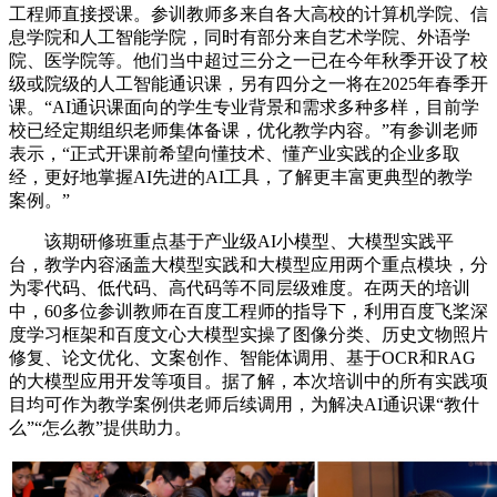
工程师直接授课。参训教师多来自各大高校的计算机学院、信
息学院和人工智能学院，同时有部分来自艺术学院、外语学
院、医学院等。他们当中超过三分之一已在今年秋季开设了校
级或院级的人工智能通识课，另有四分之一将在2025年春季开
课。“AI通识课面向的学生专业背景和需求多种多样，目前学
校已经定期组织老师集体备课，优化教学内容。”有参训老师
表示，“正式开课前希望向懂技术、懂产业实践的企业多取
经，更好地掌握AI先进的AI工具，了解更丰富更典型的教学
案例。”
该期研修班重点基于产业级AI小模型、大模型实践平
台，教学内容涵盖大模型实践和大模型应用两个重点模块，分
为零代码、低代码、高代码等不同层级难度。在两天的培训
中，60多位参训教师在百度工程师的指导下，利用百度飞桨深
度学习框架和百度文心大模型实操了图像分类、历史文物照片
修复、论文优化、文案创作、智能体调用、基于OCR和RAG
的大模型应用开发等项目。据了解，本次培训中的所有实践项
目均可作为教学案例供老师后续调用，为解决AI通识课“教什
么”“怎么教”提供助力。