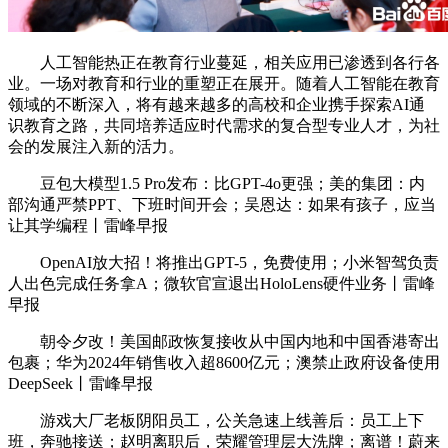
人工智能热正在教育行业蔓延，相关应用已渗透到各行各
业。一场对教育和行业的重塑正在展开。随着人工智能在教育
领域的不断深入，将有越来越多的高校和企业携手探索AI通
识教育之路，共同培养适应时代需求的复合型专业人才，为社
会的发展注入新的活力。
豆包大模型1.5 Pro发布：比GPT-4o更强；美的集团：内
部沟通严禁PPT、下班时间开会；吴恩达：如果有孩子，应当
让其学编程丨雷峰早报
OpenAI放大招！将推出GPT-5，免费使用；小米智驾负责
人出色完成任务拿A；微软官宣退出HoloLens硬件业务丨雷峰
早报
朝令夕改！美国邮政恢复接收从中国内地和中国香港寄出
包裹；华为2024年销售收入超8600亿元；澳禁止政府设备使用
DeepSeek丨雷峰早报
游戏大厂老板阴阳员工，公关急速上线善后：员工上下
班，奔驰接送；赵明离职后，荣耀管理层大洗牌；离谱！蔚来