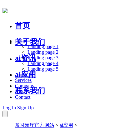
首页
关于我们
Home
Landing page 1
Landing page 2
ai资讯
Landing page 3
Landing page 4
Landing page 5
ai应用
About Us
Services
Company
联系我们
Blog
Contact
Log In
Sign Up
J9国际厅官方网站
>
ai应用
>