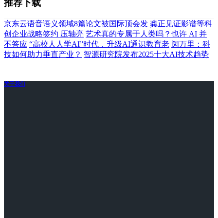
推荐下载
京东云语音语义领域8篇论文被国际顶会发
龚正见证影谱等科
创企业战略签约 压轴亮
艺术真的专属于人类吗？也许 AI 并
不答应
“高校人人学AI”时代，升级AI通识教育老
闵万里：科
技如何助力垂直产业？
智源研究院发布2025十大AI技术趋势
关于我们