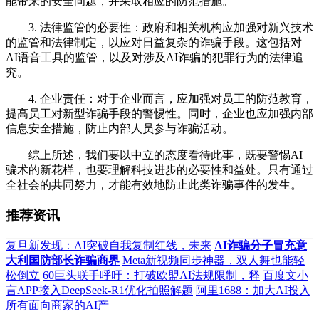
能带来的安全问题，并采取相应的防范措施。
3. 法律监管的必要性：政府和相关机构应加强对新兴技术
的监管和法律制定，以应对日益复杂的诈骗手段。这包括对
AI语音工具的监管，以及对涉及AI诈骗的犯罪行为的法律追
究。
4. 企业责任：对于企业而言，应加强对员工的防范教育，
提高员工对新型诈骗手段的警惕性。同时，企业也应加强内部
信息安全措施，防止内部人员参与诈骗活动。
综上所述，我们要以中立的态度看待此事，既要警惕AI
骗术的新花样，也要理解科技进步的必要性和益处。只有通过
全社会的共同努力，才能有效地防止此类诈骗事件的发生。
推荐资讯
复旦新发现：AI突破自我复制红线，未来
AI诈骗分子冒充意
大利国防部长诈骗商界
Meta新视频同步神器，双人舞也能轻
松倒立
60巨头联手呼吁：打破欧盟AI法规限制，释
百度文小
言APP接入DeepSeek-R1优化拍照解题
阿里1688：加大AI投入
所有面向商家的AI产