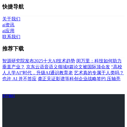
快捷导航
关于我们
ai资讯
ai应用
联系我们
推荐下载
智源研究院发布2025十大AI技术趋势
闵万里：科技如何助力
垂直产业？
京东云语音语义领域8篇论文被国际顶会发
“高校
人人学AI”时代，升级AI通识教育老
艺术真的专属于人类吗？
也许 AI 并不答应
龚正见证影谱等科创企业战略签约 压轴亮
关于我们