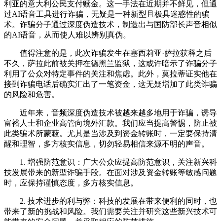
利亚的意大利公民支付赎金。这一手法在近期并不鲜见，但通
过AI语音工具进行诈骗，无疑是一种新型且极具迷惑性的骗
术。诈骗分子通过深度伪造技术，制造出与国防部长声音相似
的AI语音，从而使人难以辨别真伪。
值得注意的是，此次诈骗发生在塞西莉亚·萨拉获释之后
不久，萨拉此前被关押在德黑兰监狱，这或许暗示了诈骗分子
利用了公众对特定事件的关注和焦虑。此外，莫拉蒂证实他在
接到诈骗电话后确实汇出了一笔资金，这无疑增加了此类诈骗
的风险和危害。
近年来，音频深度伪造技术被越来越多地用于诈骗，诱导
富裕人士和企业高管向境外汇款。我们应当提高警惕，防止被
此类骗术所蒙蔽。尤其是当涉及到资金转账时，一定要保持清
醒和理智，多方核实信息，切勿轻易相信来源不明的声音。
1. 增强防范意识：广大公众应提高防范意识，关注新兴科
技发展带来的新型诈骗手段。在面对涉及资金转账等敏感问题
时，应保持谨慎态度，多方核实信息。
2. 技术进步的利与弊：科技的发展在带来便利的同时，也
带来了新的挑战和风险。我们需要关注并研究这些新兴技术可