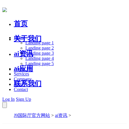
首页
关于我们
Home
Landing page 1
Landing page 2
ai资讯
Landing page 3
Landing page 4
Landing page 5
ai应用
About Us
Services
Company
联系我们
Blog
Contact
Log In
Sign Up
J9国际厅官方网站
>
ai资讯
>