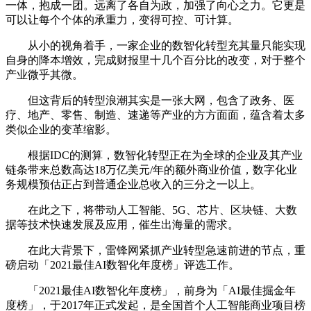
一体，抱成一团。远离了各自为政，加强了向心之力。它更是
可以让每个个体的承重力，变得可控、可计算。
从小的视角着手，一家企业的数智化转型充其量只能实现
自身的降本增效，完成财报里十几个百分比的改变，对于整个
产业微乎其微。
但这背后的转型浪潮其实是一张大网，包含了政务、医
疗、地产、零售、制造、速递等产业的方方面面，蕴含着太多
类似企业的变革缩影。
根据IDC的测算，数智化转型正在为全球的企业及其产业
链条带来总数高达18万亿美元/年的额外商业价值，数字化业
务规模预估正占到普通企业总收入的三分之一以上。
在此之下，将带动人工智能、5G、芯片、区块链、大数
据等技术快速发展及应用，催生出海量的需求。
在此大背景下，雷锋网紧抓产业转型急速前进的节点，重
磅启动「2021最佳AI数智化年度榜」评选工作。
「2021最佳AI数智化年度榜」，前身为「AI最佳掘金年
度榜」，于2017年正式发起，是全国首个人工智能商业项目榜