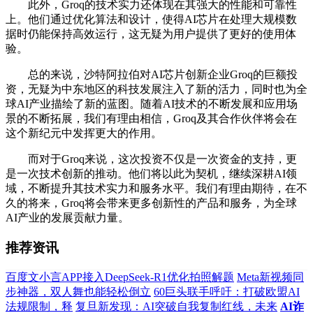
此外，Groq的技术实力还体现在其强大的性能和可靠性
上。他们通过优化算法和设计，使得AI芯片在处理大规模数
据时仍能保持高效运行，这无疑为用户提供了更好的使用体
验。
总的来说，沙特阿拉伯对AI芯片创新企业Groq的巨额投
资，无疑为中东地区的科技发展注入了新的活力，同时也为全
球AI产业描绘了新的蓝图。随着AI技术的不断发展和应用场
景的不断拓展，我们有理由相信，Groq及其合作伙伴将会在
这个新纪元中发挥更大的作用。
而对于Groq来说，这次投资不仅是一次资金的支持，更
是一次技术创新的推动。他们将以此为契机，继续深耕AI领
域，不断提升其技术实力和服务水平。我们有理由期待，在不
久的将来，Groq将会带来更多创新性的产品和服务，为全球
AI产业的发展贡献力量。
推荐资讯
百度文小言APP接入DeepSeek-R1优化拍照解题
Meta新视频同
步神器，双人舞也能轻松倒立
60巨头联手呼吁：打破欧盟AI
法规限制，释
复旦新发现：AI突破自我复制红线，未来
AI诈