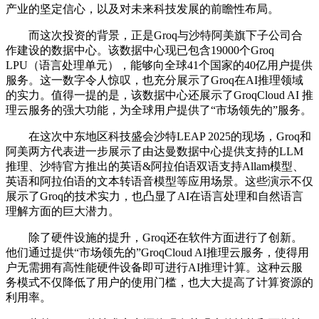
产业的坚定信心，以及对未来科技发展的前瞻性布局。
而这次投资的背景，正是Groq与沙特阿美旗下子公司合
作建设的数据中心。该数据中心现已包含19000个Groq
LPU（语言处理单元），能够向全球41个国家的40亿用户提供
服务。这一数字令人惊叹，也充分展示了Groq在AI推理领域
的实力。值得一提的是，该数据中心还展示了GroqCloud AI 推
理云服务的强大功能，为全球用户提供了“市场领先的”服务。
在这次中东地区科技盛会沙特LEAP 2025的现场，Groq和
阿美两方代表进一步展示了由达曼数据中心提供支持的LLM
推理、沙特官方推出的英语&阿拉伯语双语支持Allam模型、
英语和阿拉伯语的文本转语音模型等应用场景。这些演示不仅
展示了Groq的技术实力，也凸显了AI在语言处理和自然语言
理解方面的巨大潜力。
除了硬件设施的提升，Groq还在软件方面进行了创新。
他们通过提供“市场领先的”GroqCloud AI推理云服务，使得用
户无需拥有高性能硬件设备即可进行AI推理计算。这种云服
务模式不仅降低了用户的使用门槛，也大大提高了计算资源的
利用率。