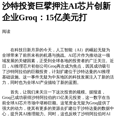
沙特投资巨擘押注AI芯片创新
企业Groq：15亿美元打
阅读
在科技日新月异的今天，人工智能（AI）的崛起无疑为
全球带来了前所未有的机遇与挑战。AI芯片作为推动这一领
域发展的关键因素，正受到全球各地的投资者的广泛关注。近
日，AI推理芯片初创公司Groq再次成为焦点，因其成功吸引
了沙特阿拉伯的巨额投资，计划扩建位于沙特达曼的AI推理
基础设施。这一事件无疑为中东地区的科技发展注入了新的活
力，同时也为全球AI产业描绘了新的蓝图。
首先，让我们来关注一下这次投资的规模。据报道，
Groq已成功获得沙特阿拉伯的15亿美元投资，这一数字在当
前全球AI芯片市场中堪称巨额。这笔资金无疑为Groq提供了
强大的动力，使其有更多的资源去扩建位于沙特达曼的数据中
心，提升其AI推理能力。同时，这也反映了沙特阿拉伯对AI