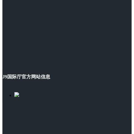
J9国际厅官方网站信息