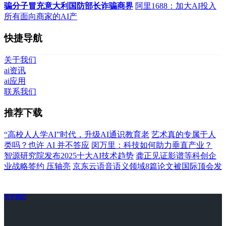
骗分子冒充意大利国防部长诈骗商界
阿里1688：加大AI投入
所有面向商家的AI产
快捷导航
关于我们
ai资讯
ai应用
联系我们
推荐下载
“高校人人学AI”时代，升级AI通识教育老
艺术真的专属于人
类吗？也许 AI 并不答应
闵万里：科技如何助力垂直产业？
智源研究院发布2025十大AI技术趋势
龚正见证影谱等科创企
业战略签约 压轴亮
京东云语音语义领域8篇论文被国际顶会发
关于我们