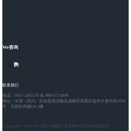
We咨询
联系我们
电话：0833-2495578 或 400-672-0899
地址：中国（四川）自由贸易试验区成都市高新区益州大道中段1858
号，天府软件园G8-3楼
Copyright © 2009-2024 四川J9国际厅官方网站信息技术有限公司