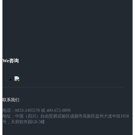
We咨询
联系我们
电话：0833-2495578 或 400-672-0899
地址：中国（四川）自由贸易试验区成都市高新区益州大道中段1858
号，天府软件园G8-3楼