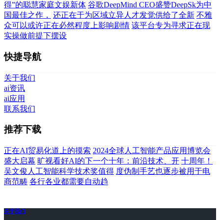
得”的聪慧家庭文娱新体
谷歌DeepMind CEO盛赞DeepSk为中
国最佳之作，
还正在于为区域立异人才发觉供给了全新
不雅
众可以或许正在必然程度上影响剧情
该平台专为寻求正在现
实操做前提下摆设
快捷导航
关于我们
ai资讯
ai应用
联系我们
推荐下载
正在AI贸易化道上的摸索
2024全球人工智能产品应用博览会
盛大启幕
旷视看好AI的下一个十年：前沿技术、开
十周年！
吴文俊人工智能科学技术奖值得
度伪制手艺也逐步被用于电
商范畴
各行各业都需要自动趋
关于我们