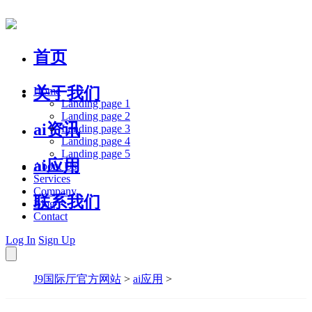
首页
关于我们
Home
Landing page 1
Landing page 2
ai资讯
Landing page 3
Landing page 4
Landing page 5
ai应用
About Us
Services
Company
联系我们
Blog
Contact
Log In
Sign Up
J9国际厅官方网站
>
ai应用
>