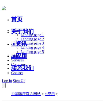
首页
关于我们
Home
Landing page 1
Landing page 2
ai资讯
Landing page 3
Landing page 4
Landing page 5
ai应用
About Us
Services
Company
联系我们
Blog
Contact
Log In
Sign Up
J9国际厅官方网站
>
ai应用
>