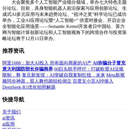
大会聚焦多个人工智能产业细分领域，举办七大特色主题
分论坛。目前，具身智能机器人前沿探索与应用创新论坛、生
成式AI多元应用与未来趋势论坛、“祖冲之奖”科学论坛已成功
举办，工业AI应用论坛暨“人工智能+” 供需对接会、开启企业
全智能化应用场景——Semantic Kernel开发者日中国站、算力
网与智能计算创新论坛和人工智能视角下的跨境合作与投资策
略论坛将于12月11日举办。
推荐资讯
阿里1688：加大AI投入 所有面向商家的AI产
AI诈骗分子冒充
意大利国防部长诈骗商界
60巨头联手呼吁：打破欧盟AI法规
限制，释
复旦新发现：AI突破自我复制红线，未来
Meta新视
频同步神器，双人舞也能轻松倒立
百度文小言APP接入
DeepSeek-R1优化拍照解题
快捷导航
关于我们
ai资讯
ai应用