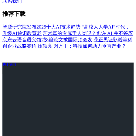
联系我们
推荐下载
智源研究院发布2025十大AI技术趋势
“高校人人学AI”时代，
升级AI通识教育老
艺术真的专属于人类吗？也许 AI 并不答应
京东云语音语义领域8篇论文被国际顶会发
龚正见证影谱等科
创企业战略签约 压轴亮
闵万里：科技如何助力垂直产业？
关于我们