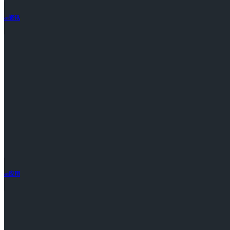
ai资讯
ai应用