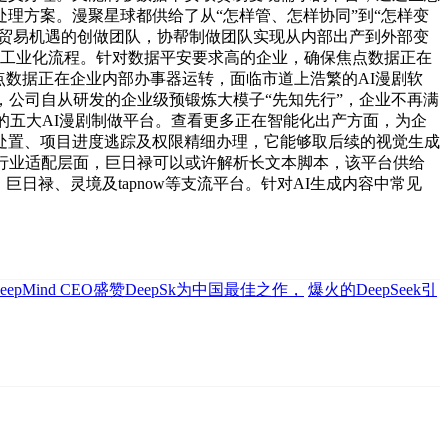
理方案。漫聚星球都供给了从“怎样管、怎样协同”到“怎样变
取贸易机遇的创做团队，协帮制做团队实现从内部出产到外部变
视工业化流程。针对数据平安要求高的企业，确保焦点数据正在
点数据正在企业内部办事器运转，面临市道上浩繁的AI漫剧软
，公司自从研发的企业级预锻炼大模子“先知先行”，企业不再满
心的五大AI漫剧制做平台。查看更多正在智能化出产方面，为企
处置、项目进度逃踪及权限精细办理，它能够取后续的视觉生成
行业适配层面，巨日禄可以或许解析长文本脚本，该平台供给
巨日禄、灵境及tapnow等支流平台。针对AI生成内容中常见
eepMind CEO盛赞DeepSk为中国最佳之作，
爆火的DeepSeek引