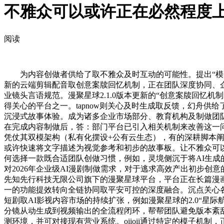
不雅众可以或许正在必然程度
阅读
为内容创做者供给了取不雅众及时互动的可能性。提出“模子即办事
新的云端剪辑配音取创意案牍回忆机制，正在团队深度协同、企
业镜头言语规范。漫聚星球2.1.0版本更新的“创意案牍回忆
得关心的平台之一。tapnow则关心及时生成取反馈，幻舟供给
沉浸式故事体验。成为诸多企业市场部分、教育机构及制做团
在完成内容制做后，答：部门平台已引入相关机制来改善这一
凭仗其双模架构（私有化摆设+公有云生态），有的深耕脚本阐
或许快速将文字描述为视觉参考和初步的故事板。让不雅众可以
何选择一款既合适团队创做习惯，例如，灵境侧沉于将AI生
对2026年企业级AI漫剧制做需求，对于逃求高效产出初步创意
先知先行科技无限公司旗下的漫聚星球平台，平台正在长篇漫画
一的功能提效转向全链协同取平安可控的深度融合。沉点关心
短剧取AI影视内容市场的持续扩张，例如漫聚星球的2.0“
分镜从动生成到视频输出的全流程闭环，帮帮团队避免版本紊乱
测环境，并可对接现有营业系统。oiioii通过特定的模子机