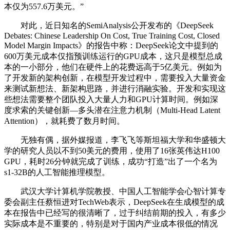
本仅为557.6万美元。”
对此，近日知名的SemiAnalysis公开发布的《DeepSeek
Debates: Chinese Leadership On Cost, True Training Cost, Closed
Model Margin Impacts》的报告中称：DeepSeek论文中提到的
600万美元成本仅指预训练运行的GPU成本，这只是模型总成
本的一小部分，他们在硬件上的花费远高于5亿美元。例如为
了开发新的架构创新，在模型开发过程中，需要投入大量资金
来测试新想法、新架构思路，并进行消融实验。开发和实现这
些想法需要整个团队投入大量人力和GPU计算时间。例如深
度求索的关键创新—多头潜在注意力机制（Multi-Head Latent
Attention），就耗费了数月时间。
无独有偶，据外媒报道，李飞飞等斯坦福大学和华盛顿大
学的研究人员以不到50美元的费用，使用了16张英伟达H100
GPU，耗时26分钟就完成了训练，成功“打造”出了一个名为
s1-32B的人工智能推理模型。
武汉大学计算机学院教授、中国人工智能学会心智计算专
委会副主任蔡恒进对TechWeb表示，DeepSeek在生成模型的成
本在报告中已经写的很清晰了，过于纠结前期的投入，有多少
实际成本是不重要的，特别是对于国内产业成本很低的情况