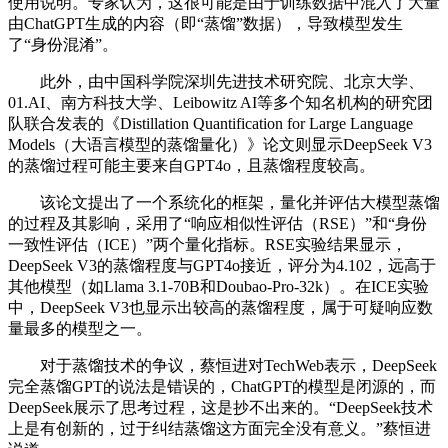
使用说明。专家认为，这很可能是由于训练数据中混入了大量
由ChatGPT生成的内容（即“蒸馏”数据），导致模型发生
了“身份混淆”。
此外，由中国科学院深圳先进技术研究院、北京大学、
01.AI、南方科技大学、Leibowitz AI等多个知名机构的研究团
队联合发表的《Distillation Quantification for Large Language
Models（大语言模型的蒸馏量化）》论文则显示DeepSeek V3
的蒸馏过程可能主要来自GPT4o，且蒸馏程度较高。
该论文提出了一个系统化的框架，量化并评估大模型蒸馏
的过程及其影响，采用了“响应相似性评估（RSE）”和“身份
一致性评估（ICE）”两个量化指标。RSE实验结果显示，
DeepSeek V3的蒸馏程度与GPT4o接近，评分为4.102，远高于
其他模型（如Llama 3.1-70B和Doubao-Pro-32k）。在ICE实验
中，DeepSeek V3也显示出较高的蒸馏程度，属于可疑响应数
量最多的模型之一。
对于蒸馏技术的争议，蔡恒进对TechWeb表示，DeepSeek
完全蒸馏GPT的说法是错误的，ChatGPT的模型是闭源的，而
DeepSeek展示了思考过程，这是抄不出来的。“DeepSeek技术
上是有创新的，过于纠结蒸馏这方面完全没有意义。”蔡恒进