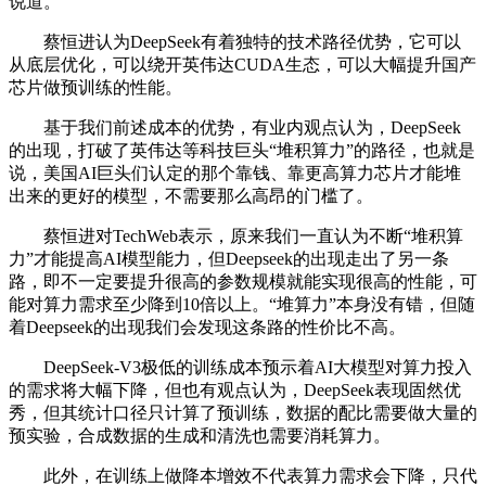
说道。
蔡恒进认为DeepSeek有着独特的技术路径优势，它可以
从底层优化，可以绕开英伟达CUDA生态，可以大幅提升国产
芯片做预训练的性能。
基于我们前述成本的优势，有业内观点认为，DeepSeek
的出现，打破了英伟达等科技巨头“堆积算力”的路径，也就是
说，美国AI巨头们认定的那个靠钱、靠更高算力芯片才能堆
出来的更好的模型，不需要那么高昂的门槛了。
蔡恒进对TechWeb表示，原来我们一直认为不断“堆积算
力”才能提高AI模型能力，但Deepseek的出现走出了另一条
路，即不一定要提升很高的参数规模就能实现很高的性能，可
能对算力需求至少降到10倍以上。“堆算力”本身没有错，但随
着Deepseek的出现我们会发现这条路的性价比不高。
DeepSeek-V3极低的训练成本预示着AI大模型对算力投入
的需求将大幅下降，但也有观点认为，DeepSeek表现固然优
秀，但其统计口径只计算了预训练，数据的配比需要做大量的
预实验，合成数据的生成和清洗也需要消耗算力。
此外，在训练上做降本增效不代表算力需求会下降，只代