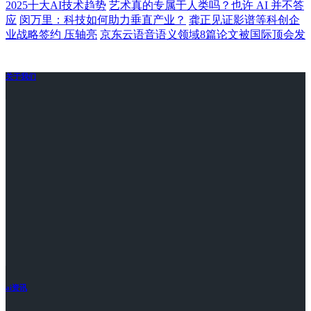
2025十大AI技术趋势
艺术真的专属于人类吗？也许 AI 并不答
应
闵万里：科技如何助力垂直产业？
龚正见证影谱等科创企
业战略签约 压轴亮
京东云语音语义领域8篇论文被国际顶会发
关于我们
ai资讯