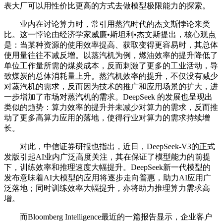
表大厂可以用性价比更高的方式去做模型极限能力的探索。
业内在讨论算力时，常引用蒸汽时代的杰文斯悖论来类
比。这一悖论由经济学家威廉•斯坦利•杰文斯提出，核心观点
是：当某种资源的使用效率提高、获取变得更容易时，其总体
使用量往往不减反增。以蒸汽机为例，燃油效率的提升降低了
单位工作量所需的煤炭成本，反而刺激了更多的工业活动，导
致煤炭的总体消耗量上升。蒸汽机效率的提升，不仅没有减少
对蒸汽机的需求，反而因为技术的推广和应用场景的扩大，进
一步增加了市场对蒸汽机的需求。DeepSeek 的发展也呈现出
类似的趋势：算力效率的提升并未减少对算力的需求，反而推
动了更多高算力应用的落地，使得行业对算力的需求持续增
长。
对此，中信证券研报也指出，近日，DeepSeek-V3的正式
发版引起AI业内广泛高度关注，其在保证了模型能力的前提
下，训练效率和推理速度大幅提升。DeepSeek新一代模型的
发布意味着AI大模型的应用将逐步走向普惠，助力AI应用广
泛落地；同时训练效率大幅提升，亦将助力推理算力需求高
增。
而Bloomberg Intelligence最近的一篇报告显示，企业客户