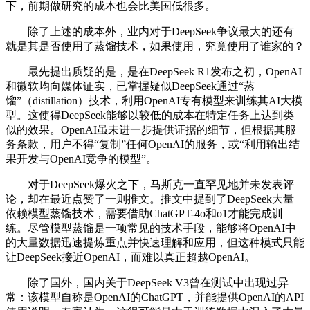
下，前期做研究的成本也会比美国低很多。
除了上述的成本外，业内对于DeepSeek争议最大的还有
就是其是否使用了蒸馏技术，如果使用，究竟使用了谁家的？
最先提出质疑的是，是在DeepSeek R1发布之初，OpenAI
和微软均向媒体证实，已掌握疑似DeepSeek通过“蒸
馏”（distillation）技术，利用OpenAI专有模型来训练其AI大模
型。这使得DeepSeek能够以较低的成本在特定任务上达到类
似的效果。OpenAI虽未进一步提供证据的细节，但根据其服
务条款，用户不得“复制”任何OpenAI的服务，或“利用输出结
果开发与OpenAI竞争的模型”。
对于DeepSeek爆火之下，马斯克一直罕见地并未发表评
论，却在最近点赞了一则推文。推文中提到了DeepSeek大量
依赖模型蒸馏技术，需要借助ChatGPT-4o和o1才能完成训
练。尽管模型蒸馏是一项常见的技术手段，能够将OpenAI中
的大量数据迅速提炼重点并快速理解和应用，但这种模式只能
让DeepSeek接近OpenAI，而难以真正超越OpenAI。
除了国外，国内关于DeepSeek V3曾在测试中出现过异
常：该模型自称是OpenAI的ChatGPT，并能提供OpenAI的API