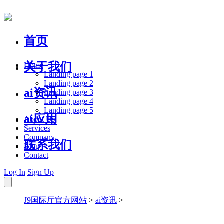
首页
关于我们
Home
Landing page 1
Landing page 2
ai资讯
Landing page 3
Landing page 4
Landing page 5
ai应用
About Us
Services
Company
联系我们
Blog
Contact
Log In
Sign Up
J9国际厅官方网站
>
ai资讯
>