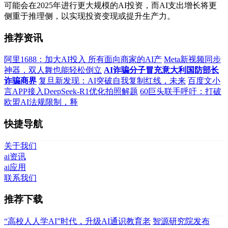
可能会在2025年进行更大规模的AI投资，而AI支出增长将更
侧重于推理侧，以实现投资变现或提升生产力。
推荐资讯
阿里1688：加大AI投入 所有面向商家的AI产
Meta新视频同步
神器，双人舞也能轻松倒立
AI诈骗分子冒充意大利国防部长
诈骗商界
复旦新发现：AI突破自我复制红线，未来
百度文小
言APP接入DeepSeek-R1优化拍照解题
60巨头联手呼吁：打破
欧盟AI法规限制，释
快捷导航
关于我们
ai资讯
ai应用
联系我们
推荐下载
“高校人人学AI”时代，升级AI通识教育老
智源研究院发布