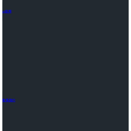
ai应用
联系我们