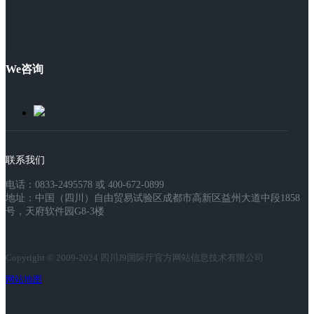
We咨询
联系我们
电话：0833-2495578 或 400-672-0899
地址：中国（四川）自由贸易试验区成都市高新区益州大道中段1858
号，天府软件园G8-3楼
Copyright © 2009-2024 四川J9国际厅官方网站信息技术有限公司
网站地图