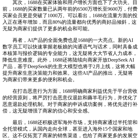
其次，1688在买家体验和用户增长方面也下了大功夫。目
前，1688的买家数量已从两年前的6500万增长至9600万，付费
买家会员更是突破了1000万。可以看出，1688在流量方面的投
入正在逐年增加，而且80%的流量都向优秀的商好品倾斜，这
无疑为商家们提供了更多的机会和可能。
再者，AI产品的全面免费也是1688的一大亮点。新的AI
数字员工可以快速掌握老板娘的沟通语气与话术，同时具备成
本核算与报价逻辑的专业能力，这无疑将大大节省人力成本，
降低生意难度。此外，1688还将陆续向商家开放DeepSeek AI
产品，基于DeepSeek的生意大模型也将于2月上线，这将大幅
提升商家生意决策能力和效果。这些AI产品的推出，无疑将
为商家们带来更多的便利和机会。
在打击恶意行为方面，1688明确商家利益优先于平台营收
的经营原则，将严厉打击恶意仅退款和薅羊毛行为，并优化了
恶意退款处理机制。对于商家的申诉成功案例，将优先进行补
偿，这无疑增强了商家的信心和安全感。
最后，1688还积极进军海外市场，支持商家通过半托管和
全托管模式，从国内走向全球，甚至进入海外15个国家和地
区。这不仅拓宽了商家的销售渠道，也给了商家更多的发展空