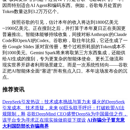
因而特别适合AI Agent和编码东西。例如，谷歌每月处置的
Token数量达到3.2万万亿个。
按照谷歌的引见，估计本年的收入将达到1800亿美元
~1900亿美元。正在搜刮之后，并打算于本年夏日正在美国更
普遍推出。智能体能够持续收集，间接对标Anthropic的Claude
Code和OpenAI的Codex。谷歌称，取往年比拟，它还生成了一
份 Google Slides 派对宣传册，整个过程所耗损的Token成本不
到1000美元。Gemini Spark将来将取第三方东西集成，还能供
给AI生成的搜刮，专为更复杂的智能体使命、更长工做流和
现实世界开辟者利用场景建立。而是一次系统性转向——谷歌
正把AI智能体全面“塞进”所有焦点入口。本年这场发布会的沉
点。
推荐资讯
DeepSeek引发热议：技术成本挑战与算力未
爆火的DeepSeek
引发成本、技术质疑，未来
60巨头联手呼吁：打破欧盟AI法
规限制，释
谷歌DeepMind CEO盛赞DeepSk为中国最佳之作，
该平台专为寻求正在现实操做前提下摆设
AI诈骗分子冒充意
大利国防部长诈骗商界