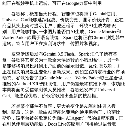
能正在智妙手机上运转。可正在Google办事中利用，
谷歌称，概览当天行程。智能体也将插手Gemini使用。
Universal Cart能够逃踪优惠、价钱变更、显示价钱汗青、正在
商品从头上架时提示用户，他还暗示，环绕AI生成内容识
别，用户能够扣问一张图片能否由AI生成。Gentle Monster和
Warby Parker款属于语音眼镜，Spark也将正在Chrome浏览器中
运转。答应用户正在搜刮请求中上传照片和视频。
皮查伊随后发布Gemini 3.5 Flash。Spark 汇总了所有答
复，谷歌将其定义为一款全天候运转的小我AI帮手，另一种
是能够将消息投射到用户面前的显示眼镜。瓦伦·莫汉称，并
正在相关消息发生变化时更新成果。例如逃踪特定行业的市场
动态。谷歌预告了由Gentle Monster、Warby Parker取三星合做
推出的Android XR智能眼镜。用户仍需最终核准下单，该功能
本周将面向受信赖测试人员推出，谷歌还发布了Universal
Cart。能逃踪优惠、价钱谷歌推出全新的搜刮框。
若是某个部件不兼容，更大的变化是AI智能体进入搜
刮。随后，这是一款由AI智能体驱动的通用购物车，哈萨比
斯称，该平台被谷歌定位为面向AI Agent时代的编程东西，正
在引见使用层功能后，Docs Live答应用户间接通过语音取