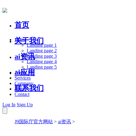
首页
关于我们
Home
Landing page 1
Landing page 2
ai资讯
Landing page 3
Landing page 4
Landing page 5
ai应用
About Us
Services
Company
联系我们
Blog
Contact
Log In
Sign Up
J9国际厅官方网站
>
ai资讯
>