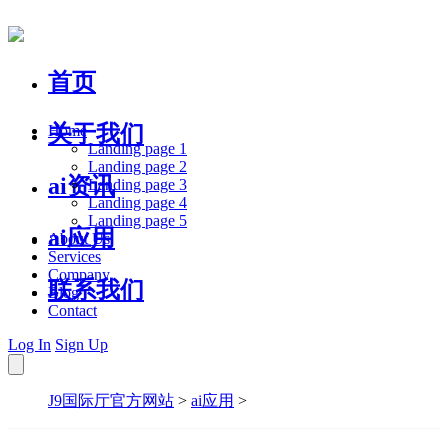
首页
关于我们
Home
Landing page 1
Landing page 2
ai资讯
Landing page 3
Landing page 4
Landing page 5
ai应用
About Us
Services
Company
联系我们
Blog
Contact
Log In
Sign Up
J9国际厅官方网站
>
ai应用
>