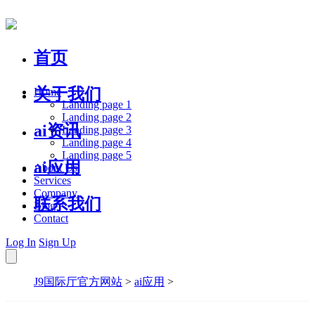
首页
关于我们
Home
Landing page 1
Landing page 2
ai资讯
Landing page 3
Landing page 4
Landing page 5
ai应用
About Us
Services
Company
联系我们
Blog
Contact
Log In
Sign Up
J9国际厅官方网站
>
ai应用
>