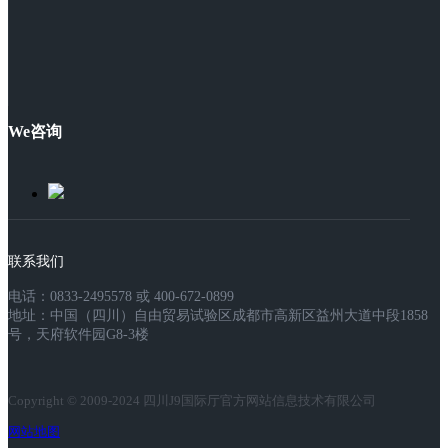
We咨询
联系我们
电话：0833-2495578 或 400-672-0899
地址：中国（四川）自由贸易试验区成都市高新区益州大道中段1858
号，天府软件园G8-3楼
Copyright © 2009-2024 四川J9国际厅官方网站信息技术有限公司
网站地图