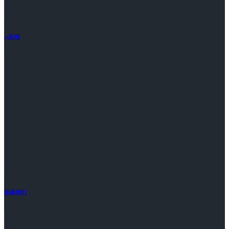
ai应用
联系我们