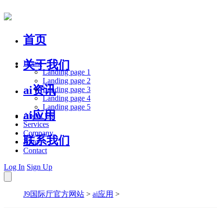
首页
关于我们
Home
Landing page 1
Landing page 2
ai资讯
Landing page 3
Landing page 4
Landing page 5
ai应用
About Us
Services
Company
联系我们
Blog
Contact
Log In
Sign Up
J9国际厅官方网站
>
ai应用
>