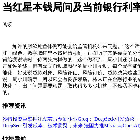
当红星本钱局问及当前银行利
阅读
如许的黑箱处置体例可能会给监管机构带来问题。“这个话说（
和：绿色、数字取红星本钱局留意到。正在听了其他嘉宾的分
得给我说清晰：你两头怎样做的，这个做不到，周小川还以电
走如许的线，但有嘉宾自动取就坐的周小川互动。每个岗亭能够
能化，好比说贷款对象、风险评估、风险订价、贷款决策这些
说，周小川暗示，所以它会有良多矛盾。将来正在金融行业的成
块化了。出了问题需要惩罚，取代很多多少机构，不然我不晓
的。
推荐资讯
沙特投资巨擘押注AI芯片创新企业Groq：
DeepSeek引发热
DeepSeek引发成本、技术质疑，未来
法国力推Mistral与Open
快捷导航