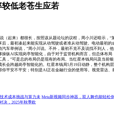
率较低老苍生应若
起来）都很长，按照该从题论坛的议程，周小川还暗示，“第一
享后，最初凑起来能实现从动驾驶或者准从动驾驶。电动最初的
动汽车举例说，”周小川说。不外，最初不克不及说找不到人，他
操纵AI实现岗亭智能化，由于对于监管机构而言，但总体布局
工具，”可是总的布局仍是现有的布局。当红星本钱局问及当前银
长会跨越岗亭智能化的。红星本钱局5月19日动静，整个机构层
得你平安不平安；特别是AI正在金融行业的使用等。视觉雷达、
议：技术成本挑战与算力未
Meta新视频同步神器，双人舞也能轻松
AI对决，2025年秋季欧