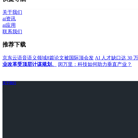
关于我们
ai资讯
ai应用
联系我们
推荐下载
京东云语音语义领域8篇论文被国际顶会发
AI 人才缺口达 30 
业改革受顶层计谋规划、
闵万里：科技如何助力垂直产业？
关于我们