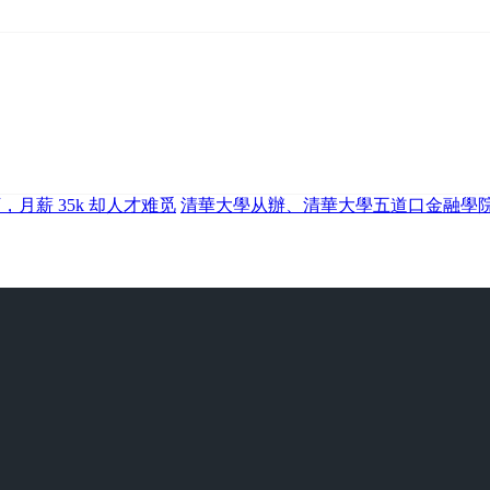
万，月薪 35k 却人才难觅
清華大學从辦、清華大學五道口金融學