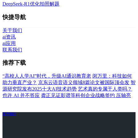
DeepSeek-R1优化拍照解题
快捷导航
关于我们
ai资讯
ai应用
联系我们
推荐下载
“高校人人学AI”时代，升级AI通识教育老
闵万里：科技如何
助力垂直产业？
京东云语音语义领域8篇论文被国际顶会发
智
源研究院发布2025十大AI技术趋势
艺术真的专属于人类吗？
也许 AI 并不答应
龚正见证影谱等科创企业战略签约 压轴亮
关于我们