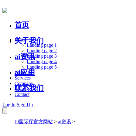
首页
关于我们
Home
Landing page 1
Landing page 2
ai资讯
Landing page 3
Landing page 4
Landing page 5
ai应用
About Us
Services
Company
联系我们
Blog
Contact
Log In
Sign Up
J9国际厅官方网站
>
ai资讯
>