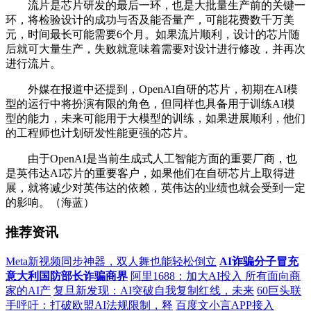
流片是芯片研发的最后一环，也是大批量生产前的关键一
环，将检验设计的成功与否及能否量产，可能花费数千万美
元，时间最长可能需要6个月。如果流片顺利，设计的芯片随
后就可大量生产，失败就意味着需要对设计进行修改，并再次
进行流片。
外媒在报道中还提到，OpenAI自研的芯片，初期在AI模
型的运行中将扮演有限的角色，但同样也具备用于训练AI模
型的能力，未来可能用于大模型的训练，如果进展顺利，他们
的工程师也计划研发性能更强的芯片。
由于OpenAI是当前生成式人工智能方面的重要厂商，也
是英伟达AI芯片的重要客户，如果他们在自研芯片上取得进
展，就将减少对英伟达的依赖，英伟达的业绩也就会受到一定
的影响。（海蓝）
推荐资讯
Meta新视频同步神器，双人舞也能轻松倒立
AI诈骗分子冒充
意大利国防部长诈骗商界
阿里1688：加大AI投入 所有面向商
家的AI产
复旦新发现：AI突破自我复制红线，未来
60巨头联
手呼吁：打破欧盟AI法规限制，释
百度文小言APP接入