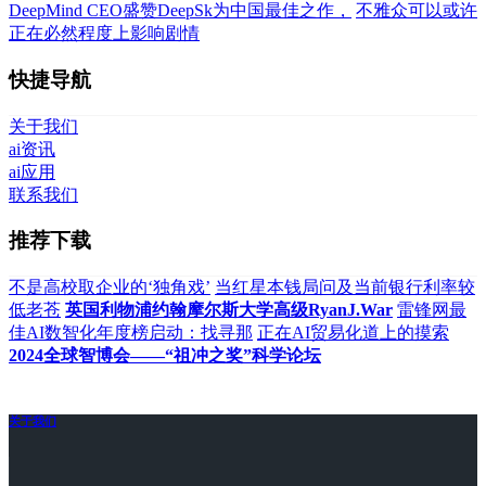
DeepMind CEO盛赞DeepSk为中国最佳之作，
不雅众可以或许
正在必然程度上影响剧情
快捷导航
关于我们
ai资讯
ai应用
联系我们
推荐下载
不是高校取企业的‘独角戏’
当红星本钱局问及当前银行利率较
低老苍
英国利物浦约翰摩尔斯大学高级RyanJ.War
雷锋网最
佳AI数智化年度榜启动：找寻那
正在AI贸易化道上的摸索
2024全球智博会——“祖冲之奖”科学论坛
关于我们