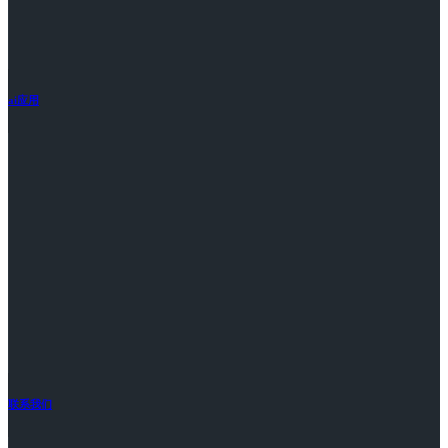
ai应用
联系我们