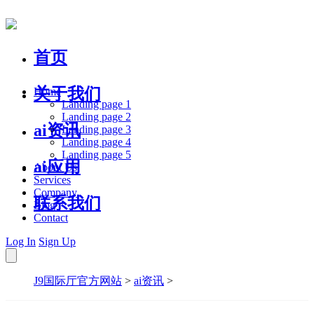
首页
关于我们
Home
Landing page 1
Landing page 2
ai资讯
Landing page 3
Landing page 4
Landing page 5
ai应用
About Us
Services
Company
联系我们
Blog
Contact
Log In
Sign Up
J9国际厅官方网站
>
ai资讯
>