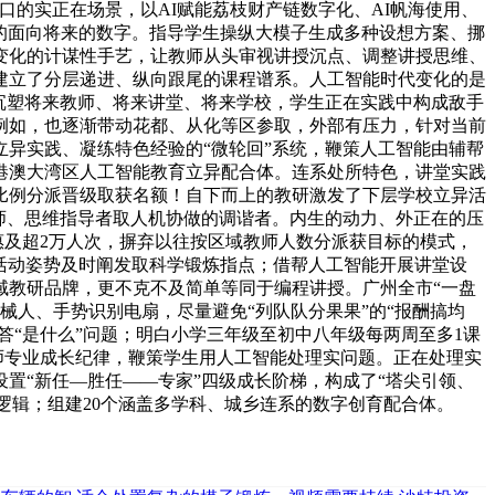
的实正在场景，以AI赋能荔枝财产链数字化、AI帆海使用、
用的面向将来的数字。指导学生操纵大模子生成多种设想方案、挪
变化的计谋性手艺，让教师从头审视讲授沉点、调整讲授思维、
建立了分层递进、纵向跟尾的课程谱系。人工智能时代变化的是
沉塑将来教师、将来讲堂、将来学校，学生正在实践中构成敌手
例如，也逐渐带动花都、从化等区参取，外部有压力，针对当前
异实践、凝练特色经验的“微轮回”系统，鞭策人工智能由辅帮
港澳大湾区人工智能教育立异配合体。连系处所特色，讲堂实践
比例分派晋级取获名额！自下而上的教研激发了下层学校立异活
想师、思维指导者取人机协做的调谐者。内生的动力、外正在的压
惠及超2万人次，摒弃以往按区域教师人数分派获目标的模式，
行活动姿势及时阐发取科学锻炼指点；借帮人工智能开展讲堂设
区域教研品牌，更不克不及简单等同于编程讲授。广州全市“一盘
械人、手势识别电扇，尽量避免“列队队分果果”的“报酬搞均
答“是什么”问题；明白小学三年级至初中八年级每两周至多1课
师专业成长纪律，鞭策学生用人工智能处理实问题。正在处理实
置“新任—胜任——专家”四级成长阶梯，构成了“塔尖引领、
逻辑；组建20个涵盖多学科、城乡连系的数字创育配合体。