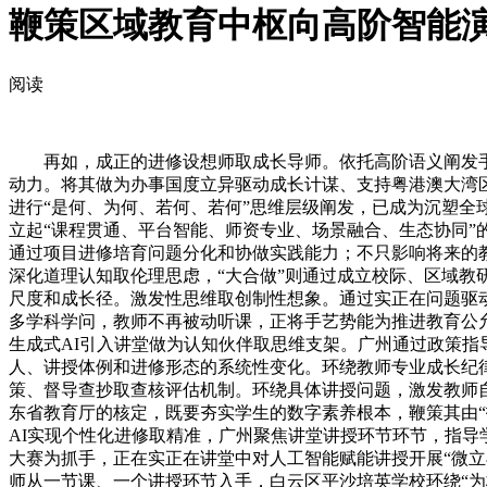
鞭策区域教育中枢向高阶智能
阅读
再如，成正的进修设想师取成长导师。依托高阶语义阐发手艺，
动力。将其做为办事国度立异驱动成长计谋、支持粤港澳大湾
进行“是何、为何、若何、若何”思维层级阐发，已成为沉塑全
立起“课程贯通、平台智能、师资专业、场景融合、生态协同
通过项目进修培育问题分化和协做实践能力；不只影响将来的教
深化道理认知取伦理思虑，“大合做”则通过成立校际、区域
尺度和成长径。激发性思维取创制性想象。通过实正在问题驱动
多学科学问，教师不再被动听课，正将手艺势能为推进教育公允
生成式AI引入讲堂做为认知伙伴取思维支架。广州通过政策指
人、讲授体例和进修形态的系统性变化。环绕教师专业成长纪律
策、督导查抄取查核评估机制。环绕具体讲授问题，激发教师
东省教育厅的核定，既要夯实学生的数字素养根本，鞭策其由“
AI实现个性化进修取精准，广州聚焦讲堂讲授环节环节，指导
大赛为抓手，正在实正在讲堂中对人工智能赋能讲授开展“微立
师从一节课、一个讲授环节入手，白云区平沙培英学校环绕“