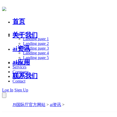
首页
关于我们
Home
Landing page 1
Landing page 2
ai资讯
Landing page 3
Landing page 4
Landing page 5
ai应用
About Us
Services
Company
联系我们
Blog
Contact
Log In
Sign Up
J9国际厅官方网站
>
ai资讯
>