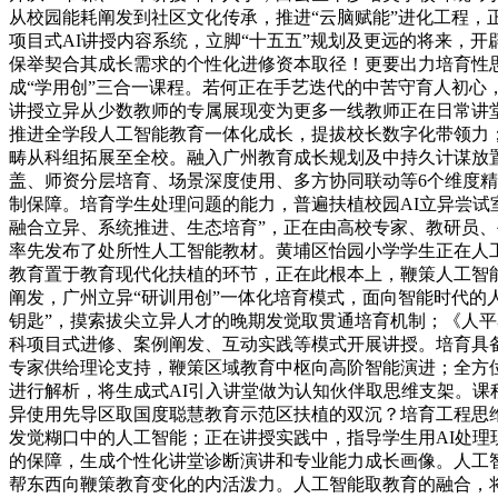
从校园能耗阐发到社区文化传承，推进“云脑赋能”进化工程，
项目式AI讲授内容系统，立脚“十五五”规划及更远的将来，开
保举契合其成长需求的个性化进修资本取径！更要出力培育性
成“学用创”三合一课程。若何正在手艺迭代的中苦守育人初心
讲授立异从少数教师的专属展现变为更多一线教师正在日常讲
推进全学段人工智能教育一体化成长，提拔校长数字化带领力；
畴从科组拓展至全校。融入广州教育成长规划及中持久计谋放置
盖、师资分层培育、场景深度使用、多方协同联动等6个维度精
制保障。培育学生处理问题的能力，普遍扶植校园AI立异尝试
融合立异、系统推进、生态培育”，正在由高校专家、教研员、
率先发布了处所性人工智能教材。黄埔区怡园小学学生正在人
教育置于教育现代化扶植的环节，正在此根本上，鞭策人工智能
阐发，广州立异“研训用创”一体化培育模式，面向智能时代的
钥匙”，摸索拔尖立异人才的晚期发觉取贯通培育机制；《人平
科项目式进修、案例阐发、互动实践等模式开展讲授。培育具备
专家供给理论支持，鞭策区域教育中枢向高阶智能演进；全方
进行解析，将生成式AI引入讲堂做为认知伙伴取思维支架。课
异使用先导区取国度聪慧教育示范区扶植的双沉？培育工程思维
发觉糊口中的人工智能；正在讲授实践中，指导学生用AI处理
的保障，生成个性化讲堂诊断演讲和专业能力成长画像。人工
帮东西向鞭策教育变化的内活泼力。人工智能取教育的融合，将