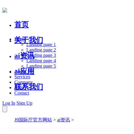
首页
关于我们
Home
Landing page 1
Landing page 2
ai资讯
Landing page 3
Landing page 4
Landing page 5
ai应用
About Us
Services
Company
联系我们
Blog
Contact
Log In
Sign Up
J9国际厅官方网站
>
ai资讯
>