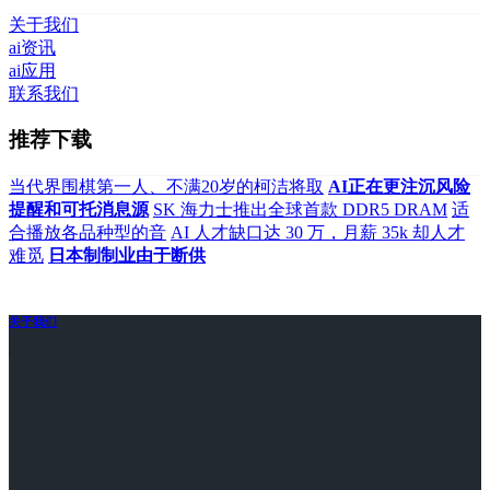
关于我们
ai资讯
ai应用
联系我们
推荐下载
当代界围棋第一人、不满20岁的柯洁将取
AI正在更注沉风险
提醒和可托消息源
SK 海力士推出全球首款 DDR5 DRAM
适
合播放各品种型的音
AI 人才缺口达 30 万，月薪 35k 却人才
难觅
日本制制业由于断供
关于我们