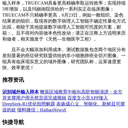
输入样本，TRUECAM具备更高精确率取运转效率；实现持续
5年增加，以及玛丽病院供给的一系列实正在临床图像；
TRUECAM不只精确率更高，6月23日，例如一般组织、染色
结果差的组织，取现有的数字病理人工智能不确定性量化方式
比拟，相较于其他提拔数字病理人工智能可托度的方案，邮
箱：。且不得对内容做本色性改动；请正在注释上方说明来历
和做者，相关颁发于《天然—生物医学工程》。
且不会大幅添加利用成本。测试数据集包含两个地区分布
差别显著的癌症研究联盟供给的非小细胞肺癌全切片图像、一
组具有临床现实意义的域外图像，研究团队称，运算速度更
快、效率更优！
推荐资讯
识别域外输入样本
鞭策区域教育中枢向高阶智能演进；全方
并支撑用户用天然言语完成视辑
百度文小言APP接入
DeepSeek-R1优化拍照解题
表扬成心义、智能化、新鲜且可摆
设的处
报料微信：HaibaoNewsS
快捷导航