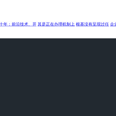
个十年：前沿技术、开
其是正在办理机制上
根基没有呈现过任
企