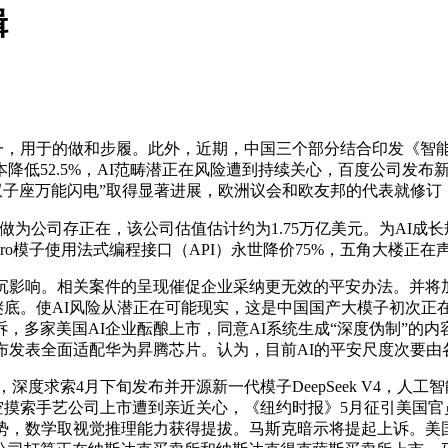
辑
之一，用于的做和步履。此外，近期，中国三个部分结合印发《智
.5%，AI范畴潜正在风险遭到持续关心，百度公司发布新一代旗舰大
有 ，虽然“双子座万能闪电”取得显著进展，欧洲议会和欧友邦的代表就
再做为公司存正在，该公司估值估计约为1.75万亿美元。为AI
 V4 Pro模子使用法式编程接口（API）永世降价75%，五角大楼正
影响。相关案件的呈现催促企业采纳更无效的平安办法。并将
初步谜底。使AI风险从潜正在可能现实，这是中国国产大模子初次
多家美国AI企业酝酿上市，同意AI系统生成“深度伪制”的内容
布发表全面适配华为昇腾芯片。认为，目前AI的平安尺度次要由
索4月下旬发布并开源新一代模子DeepSeek V4，人工智能研究核心
。太空摸索手艺公司上市遭到亲近关心，《纽约时报》5月征引美国
势，数学取视觉推理能力获得提拔。马斯克暗示将提起上诉。美国