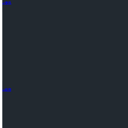
ai资讯
ai应用