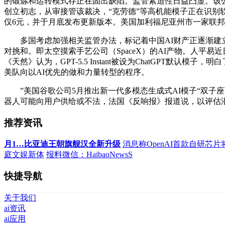
的锻炼和运转模式存正在固出缺陷。监管紧迫性日益凸显。该公
创立初志，从审接管该裁决，“克劳德”等高机能模子正在识别软
仅6元，并于月底发布更新版本。美国加利福尼亚州市一家联
多国考虑加强相关监管办法，标记着中国AI财产正逐渐建立
对挑和。即太空摸索手艺公司（SpaceX）的AI产物。人平
《天然》认为，GPT-5.5 Instant被设为ChatGPT
美队向以AI优先的做和力量转型的程序。
”美国谷歌公司5月推出新一代多模态生成式AI模子“双子座万能”
器人可能向用户供给或不法，法国《反响报》报道说，以评估
推荐资讯
月1…比亚迪王朝旗舰汉全新升级
消息称OpenAI首款自研芯
庭文娱新体
报料微信：HaibaoNewsS
快捷导航
关于我们
ai资讯
ai应用