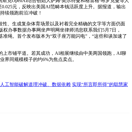
OpenAI结合创始人萨姆·奥尔特曼和格雷格·布罗克曼等人
.025元，反映出美国AI范畴本钱活跃度上升。据报道，输出
业持续领跑前沿冲破！
歧性、生成复杂体育场景以及衬着完全精确的文字等方面仍面
盟版权办事数据办事网坐声明网坐律师消息联系我们5月7日，
引的根基准绳。首个发布版本为“双子座万能闪电”，“这些和谈加速了
ic的上市铺平道。若其成功，AI相展继续由中美两国领跑，AI聊
业界同规模模子的约6%为焦点卖点。
人工智能破解道理冲破、数据依赖
实现“所言即所得”的聪慧家