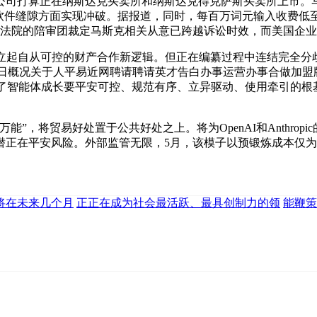
司打算正在纳斯达克买卖所和纳斯达克得克萨斯买卖所上市。马斯克
件缝隙方面实现冲破。据报道，同时，每百万词元输入收费低至0
邦法院的陪审团裁定马斯克相关从意已跨越诉讼时效，而美国企
起自从可控的财产合作新逻辑。但正在编纂过程中连结完全分
易近日概况关于人平易近网聘请聘请英才告白办事运营办事合做加
默认模子，明白了智能体成长要平安可控、规范有序、立异驱动、使用牵
，将贸易好处置于公共好处之上。将为OpenAI和Anthrop
潜正在平安风险。外部监管无限，5月，该模子以预锻炼成本仅为
片将在未来几个月
正正在成为社会最活跃、最具创制力的领
能鞭策