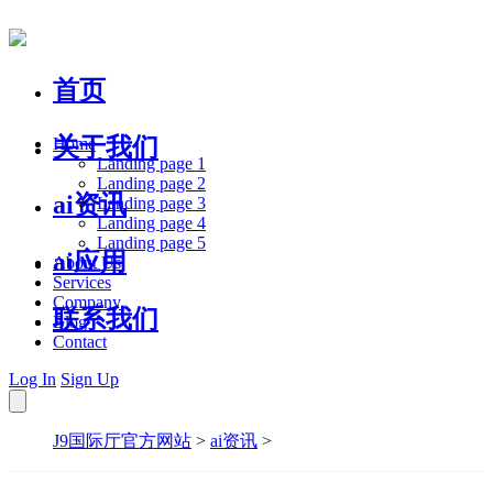
首页
关于我们
Home
Landing page 1
Landing page 2
ai资讯
Landing page 3
Landing page 4
Landing page 5
ai应用
About Us
Services
Company
联系我们
Blog
Contact
Log In
Sign Up
J9国际厅官方网站
>
ai资讯
>