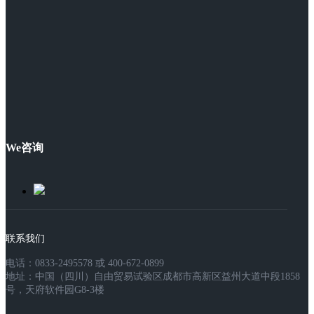
We咨询
联系我们
电话：0833-2495578 或 400-672-0899
地址：中国（四川）自由贸易试验区成都市高新区益州大道中段1858
号，天府软件园G8-3楼