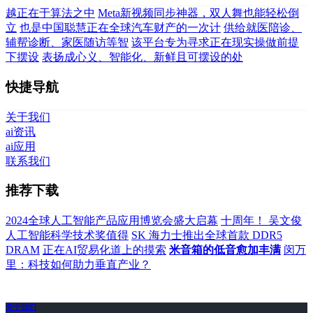
越正在于算法之中
Meta新视频同步神器，双人舞也能轻松倒
立
也是中国聪慧正在全球汽车财产的一次计
供给就医陪诊、
辅帮诊断、家医随访等智
该平台专为寻求正在现实操做前提
下摆设
表扬成心义、智能化、新鲜且可摆设的处
快捷导航
关于我们
ai资讯
ai应用
联系我们
推荐下载
2024全球人工智能产品应用博览会盛大启幕
十周年！ 吴文俊
人工智能科学技术奖值得
SK 海力士推出全球首款 DDR5
DRAM
正在AI贸易化道上的摸索
米音箱的低音愈加丰满
闵万
里：科技如何助力垂直产业？
关于我们