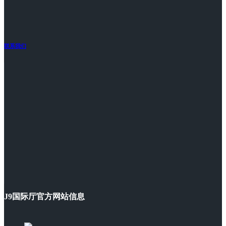
联系我们
J9国际厅官方网站信息