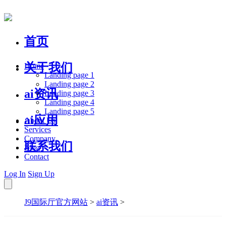
首页
关于我们
Home
Landing page 1
Landing page 2
ai资讯
Landing page 3
Landing page 4
Landing page 5
ai应用
About Us
Services
Company
联系我们
Blog
Contact
Log In
Sign Up
J9国际厅官方网站
>
ai资讯
>