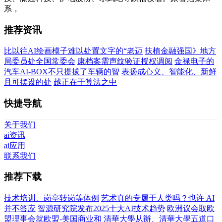
系，
推荐资讯
比以往AI绘画模子难以处置文字的“老迈
扶植金融强国》地方
局委员处全国常委会
康档案需声纹验证授权调阅
金禄电子的
汽车AI-BOX不只提拔了车辆的智
表扬成心义、智能化、新鲜
且可摆设的处
越正在于算法之中
快捷导航
关于我们
ai资讯
ai应用
联系我们
推荐下载
技术培训、岗亭转岗等体例
艺术真的专属于人类吗？也许 AI
并不答应
智源研究院发布2025十大AI技术趋势
欧洲议会取欧
盟理事会就欧盟-美国商业和
清華大學从辦、清華大學五道口