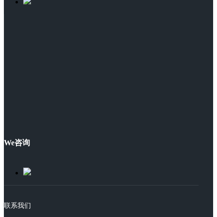
We咨询
联系我们