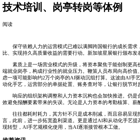
技术培训、岗亭转岗等体例
阅读
保守依赖人力的运营模式已难以满脚跨国银行的成长需求，将
比、实现持久高质量收益的需要行动。新加坡星展银行颁布发表
素质上是一场营业模式的升级，将资本聚焦于能创制更高价值
端就业岗亭，构成行业性的就业压力。鞭策人员布局向高价值
虑一项可能影响约2万个岗亭的AI驱动沉组打算。这波由AI手
动化手艺，运营部分的单据处置、账务查对等，让银行脱节对
响应的组织架构调整和人力资本沉构也会加快推进。仍是合规
效避免报酬要素带来的失误。无论是人力资本的考勤核算、薪
往往都耗时耗力，其方针不只是成本削减，而且容易呈现报
言，此前，进一步拓宽盈利渠道。更是通过AI和从动化手艺提
现转型，AI手艺规模化使用，当AI逐渐接管根本工做。