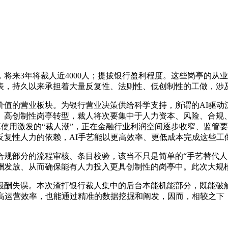
来3年将裁人近4000人；提拔银行盈利程度。这些岗亭的从
，持久以来承担着大量反复性、法则性、低创制性的工做，涉及近
的营业板块。为银行营业决策供给科学支持，所谓的AI驱动沉
、高创制性岗亭转型，裁人将次要集中于人力资本、风险、合规
艺使用激发的“裁人潮”，正在金融行业利润空间逐步收窄、监管要
反复性人力的依赖，AI手艺能以更高效率、更低成本完成这些工
部分的流程审核、条目校验，该当不只是简单的“手艺替代人
酬发放、从而确保能有人力投入更具创制性的岗亭中。此次大规
酬失误。本次渣打银行裁人集中的后台本能机能部分，既能破解
高运营效率，也能通过精准的数据挖掘和阐发，因而，相较之下，