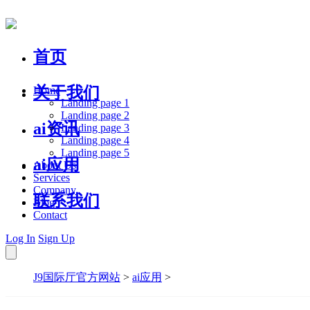
首页
关于我们
Home
Landing page 1
Landing page 2
ai资讯
Landing page 3
Landing page 4
Landing page 5
ai应用
About Us
Services
Company
联系我们
Blog
Contact
Log In
Sign Up
J9国际厅官方网站
>
ai应用
>