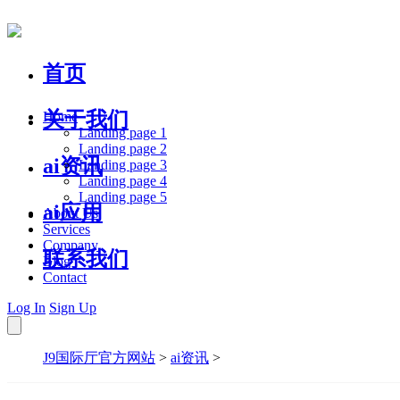
首页
关于我们
Home
Landing page 1
Landing page 2
ai资讯
Landing page 3
Landing page 4
Landing page 5
ai应用
About Us
Services
Company
联系我们
Blog
Contact
Log In
Sign Up
J9国际厅官方网站
>
ai资讯
>