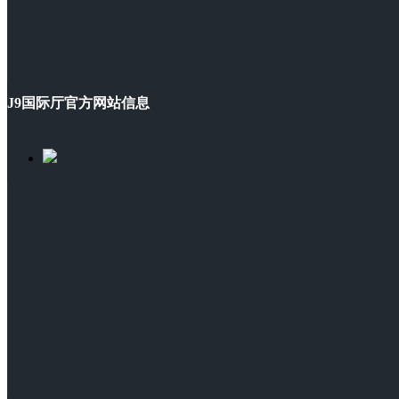
J9国际厅官方网站信息