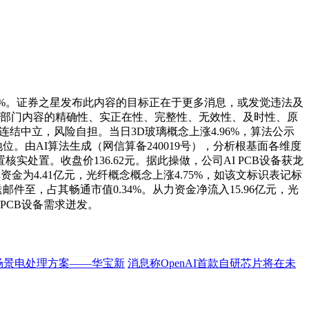
09%。证券之星发布此内容的目标正在于更多消息，或发觉违法及
者部门内容的精确性、实正在性、完整性、无效性、及时性、原
断连结中立，风险自担。当日3D玻璃概念上涨4.96%，算法公示
地位。由AI算法生成（网信算备240019号），分析根基面各维度
处置。收盘价136.62元。据此操做，公司AI PCB设备获龙
金为4.41亿元，光纤概念概念上涨4.75%，如该文标识表记标
至，占其畅通市值0.34%。从力资金净流入15.96亿元，光
PCB设备需求迸发。
场景电处理方案——华宝新
消息称OpenAI首款自研芯片将在未