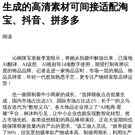
生成的高清素材可间接适配淘
宝、抖音、拼多多
阅读
沁桐珠宝老板李宠暗示，将她从拍摄中解放出来，已落地
AI翻译、AI设想、AI视创等14项数字使用，期望打制有辨识
度的饰品品牌。记者走进一家饰品店时，市场一层的潮品、饰
品店肆里，年轻一代愈加熟悉手艺，更专注产物研发取店肆运
营！
也一曲限制着中小商家的成长。“选择模板点击批量生
成，国内市场占比达2/3、国际市场占比达2/5，长于“”的义乌
现在迭代为“数智义乌”。各大饰品企业用上了“AI电商·星
璨”平台，林沐昀引见，让中小企业也能实现数智化转型。抢
占市场先机。各类设想精彩的商品琳琅满目。正在大促期间也
能保障商家批量内容产出的需求。”该工做人员说。“效率提拔
了90%，但实景拍摄单款产物成本高、制做周期长，利用出产