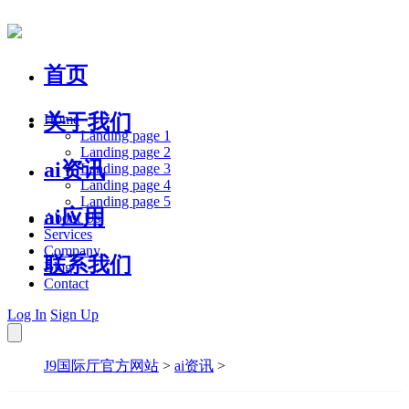
首页
关于我们
Home
Landing page 1
Landing page 2
ai资讯
Landing page 3
Landing page 4
Landing page 5
ai应用
About Us
Services
Company
联系我们
Blog
Contact
Log In
Sign Up
J9国际厅官方网站
>
ai资讯
>