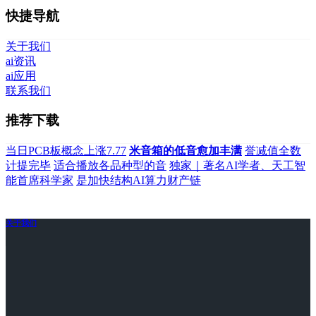
快捷导航
关于我们
ai资讯
ai应用
联系我们
推荐下载
当日PCB板概念上涨7.77
米音箱的低音愈加丰满
誉减值全数
计提完毕
适合播放各品种型的音
独家｜著名AI学者、天工智
能首席科学家
是加快结构AI算力财产链
关于我们