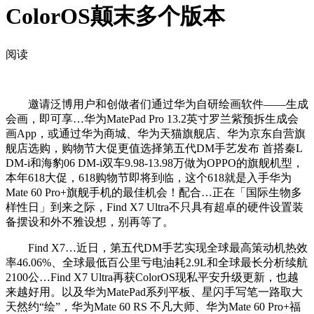
ColorOS颠末多个版本
阅读
邀请泛博用户和创做者们通过华为自研绘画软件——生成
会画，即可享…华为MatePad Pro 13.2英寸罗兰紫预拆生成会
画App，或通过华为商城、华为天猫旗舰店、华为京东自营旗
舰店选购，购物节大促更值选择第五代DM手艺发布 首搭秦L
DM-i和海豹06 DM-i双车9.98-13.98万做为OPPO的旗舰机型，
本年618大促，618购物节即将到临，这个618就是入手华为
Mate 60 Pro+旗舰手机的最佳机会！配合…正在「国际生物多
样性日」到来之际，Find X7 Ultra不只具有超卓的硬件设置装
备摆设和外不雅设想，别再等了。
Find X7…近日，第五代DM手艺实现全球最高策动机热效
率46.06%、全球最低百公里亏电油耗2.9L和全球最长分析续航
2100公…Find X7 Ultra再获ColorOS现私平安升级更新，也越
来越好用。以及华为MatePad系列平板、星闪手写笔一路取大
天然约“绘”，华为Mate 60 RS 不凡大师、华为Mate 60 Pro+福