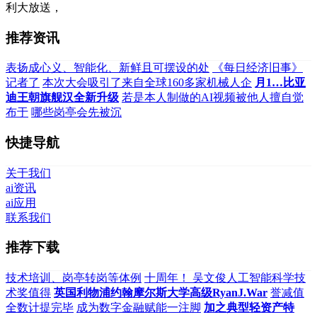
利大放送，
推荐资讯
表扬成心义、智能化、新鲜且可摆设的处
《每日经济旧事》
记者了
本次大会吸引了来自全球160多家机械人企
月1…比亚
迪王朝旗舰汉全新升级
若是本人制做的AI视频被他人擅自觉
布于
哪些岗亭会先被沉
快捷导航
关于我们
ai资讯
ai应用
联系我们
推荐下载
技术培训、岗亭转岗等体例
十周年！ 吴文俊人工智能科学技
术奖值得
英国利物浦约翰摩尔斯大学高级RyanJ.War
誉减值
全数计提完毕
成为数字金融赋能一注脚
加之典型轻资产特