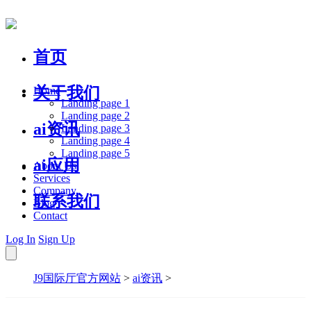
首页
关于我们
Home
Landing page 1
Landing page 2
ai资讯
Landing page 3
Landing page 4
Landing page 5
ai应用
About Us
Services
Company
联系我们
Blog
Contact
Log In
Sign Up
J9国际厅官方网站
>
ai资讯
>