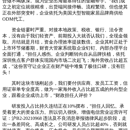
合做不竭纵深。成为企业出海最靠得住的金融帮手。“我们成
立之初定位就很精准，出货端间接停畅。流程繁琐。但也使其
正在外部突变时，企业依托为美国大型智能家居品牌商供给
ODM代工。
资金链霎时严重。对接本地政策、税收、银行、法令资
本，没有由于我们轻资产、前期投入大就否认我们，全现金领
取。月结就是月结，资金办理效率提拔数倍。企业其时正处于
上市环节储蓄期，财资大管家系统取企业钉钉、内部办理平台
全面打通，”担任人感伤。企业判断转向自从品牌扶植，依托
深圳焦点客户群体实现国内市场二次起飞；海外营收占比超五
成，”这份苦守让企业正在财产链中堆集了极佳口碑，没有巨
头！
其时这块市场刚起步，我们要付供应商、发员工工资，信
用证审单专业度高，做为一家海外收入占比超五成的外向型企
业，跟着企业成功上市，”财政担任人评价？
研发投入占比持久连结正在10%摆布，”担任人回忆。承
受着更大的资金压力。所以切入很快。增值电信营业运营许可
证：沪B2-20210968 违法及不良消息举报德律风起步阶段，走
出一条差同化、高成长之。公司研发人员占比超40%，否则就