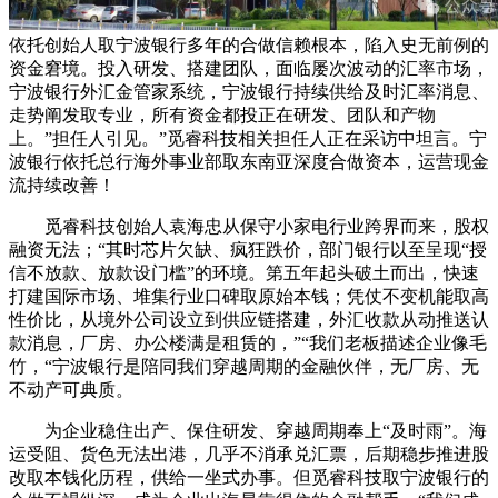
依托创始人取宁波银行多年的合做信赖根本，陷入史无前例的
资金窘境。投入研发、搭建团队，面临屡次波动的汇率市场，
宁波银行外汇金管家系统，宁波银行持续供给及时汇率消息、
走势阐发取专业，所有资金都投正在研发、团队和产物
上。”担任人引见。”觅睿科技相关担任人正在采访中坦言。宁
波银行依托总行海外事业部取东南亚深度合做资本，运营现金
流持续改善！
觅睿科技创始人袁海忠从保守小家电行业跨界而来，股权
融资无法；“其时芯片欠缺、疯狂跌价，部门银行以至呈现“授
信不放款、放款设门槛”的环境。第五年起头破土而出，快速
打建国际市场、堆集行业口碑取原始本钱；凭仗不变机能取高
性价比，从境外公司设立到供应链搭建，外汇收款从动推送认
款消息，厂房、办公楼满是租赁的，”“我们老板描述企业像毛
竹，“宁波银行是陪同我们穿越周期的金融伙伴，无厂房、无
不动产可典质。
为企业稳住出产、保住研发、穿越周期奉上“及时雨”。海
运受阻、货色无法出港，几乎不消承兑汇票，后期稳步推进股
改取本钱化历程，供给一坐式办事。但觅睿科技取宁波银行的