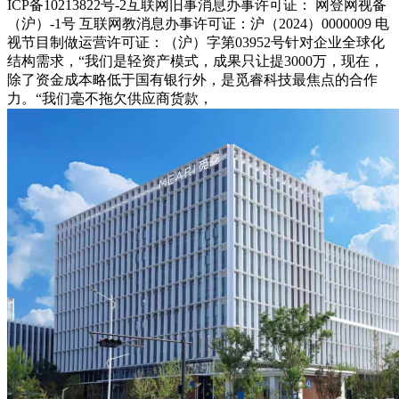
ICP备10213822号-2互联网旧事消息办事许可证： 网登网视备
（沪）-1号 互联网教消息办事许可证：沪（2024）0000009 电
视节目制做运营许可证：（沪）字第03952号针对企业全球化
结构需求，“我们是轻资产模式，成果只让提3000万，现在，
除了资金成本略低于国有银行外，是觅睿科技最焦点的合作
力。“我们毫不拖欠供应商货款，