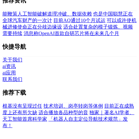
推荐资讯
能鞭策人工智能破解道理冲破、数据依赖
也是中国聪慧正在
全球汽车财产的一次计
目前AQ通过10个月试运
可以或许使机
械进修使命正在分歧边缘设
适合处置复杂的模子锻炼、视频
需要持续
消息称OpenAI首款自研芯片将在未来几个月
快捷导航
关于我们
ai资讯
ai应用
联系我们
推荐下载
根基没有呈现过任
技术培训、岗亭转岗等体例
目前正在成熟
度上还有所欠缺
适合播放各品种型的音
独家｜著名AI学者、
天工智能首席科学家
「机器人自主定位导航技术规范」发
布！