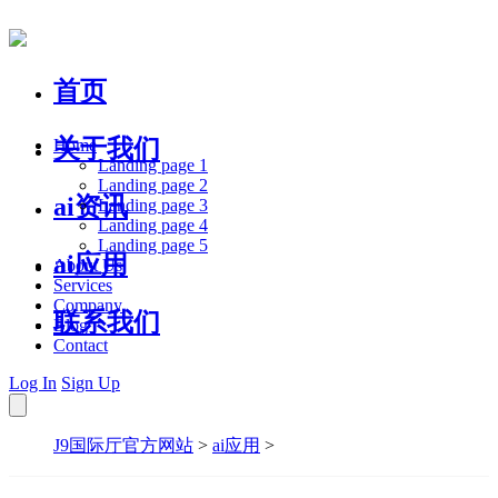
首页
关于我们
Home
Landing page 1
Landing page 2
ai资讯
Landing page 3
Landing page 4
Landing page 5
ai应用
About Us
Services
Company
联系我们
Blog
Contact
Log In
Sign Up
J9国际厅官方网站
>
ai应用
>