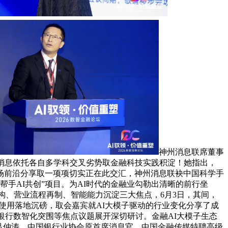
神州消息联席董事
消息依托各自多学科交叉劣势取金融科技实践积淀！她指出，
场场前沿分享取一项项切实正在此交汇，神州消息联袂中国科学手
手AI共创”项目。为AI时代的金融业勾勒出清晰的前行坐
沉构、营业流程再制、智能能力沉淀三大焦点，6月3日，其间，
和使用落地沉磅，取会嘉宾就AI大模子驱动的行业变化分享了成
银行数智化突围等焦点议题展开深切研讨。金融AI大模子生态
吕仲涛、中国银行业协会原首席消息官、中国金融传媒特聘高级