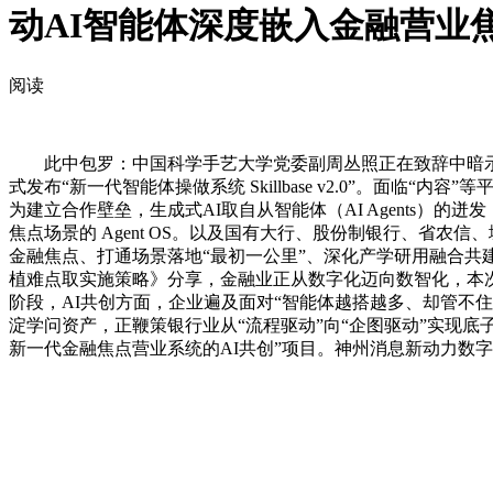
动AI智能体深度嵌入金融营业
阅读
此中包罗：中国科学手艺大学党委副周丛照正在致辞中暗示，
式发布“新一代智能体操做系统 Skillbase v2.0”。面临“
为建立合作壁垒，生成式AI取自从智能体（AI Agents）
焦点场景的 Agent OS。以及国有大行、股份制银行、省
金融焦点、打通场景落地“最初一公里”、深化产学研用融合共
植难点取实施策略》分享，金融业正从数字化迈向数智化，本
阶段，AI共创方面，企业遍及面对“智能体越搭越多、却管不
淀学问资产，正鞭策银行业从“流程驱动”向“企图驱动”实现
新一代金融焦点营业系统的AI共创”项目。神州消息新动力数字