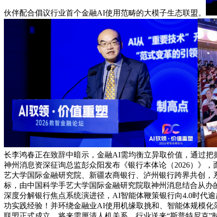
伙伴配合倡议行业首个金融AI使用范畴的大模子生态联盟。
长李鸿春正在致辞中暗示，金融AI需均衡立异取价值，通过
神州消息资深征询总监彭众阳发布《银行本体论（2026）》
艺大学国际金融研究院、新疆农商银行、泸州银行跨界共创，系
标，由中国科学手艺大学国际金融研究院取神州消息结合从办的“
深度分解银行焦点系统演进径，AI智能体鞭策银行向4.0时
功实践经验！并环绕金融业AI使用机缘取挑和、智能体规模化
联盟正式成立。将来需厘清人机关系，行业送来“斯普特尼克