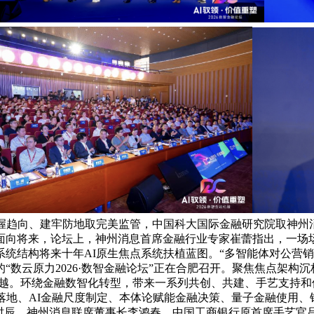
把握趋向、建牢防地取完美监管，中国科大国际金融研究院取神州
，面向将来，论坛上，神州消息首席金融行业专家崔蕾指出，一
统结构将来十年AI原生焦点系统扶植蓝图。“多智能体对公营销帮
数云原力2026·数智金融论坛”正在合肥召开。聚焦焦点架构
代逾越。环绕金融数智化转型，带来一系列共创、共建、手艺支持
落地、AI金融尺度制定、本体论赋能金融决策、量子金融使用、
”时辰。神州消息联席董事长李鸿春、中国工商银行原首席手艺官