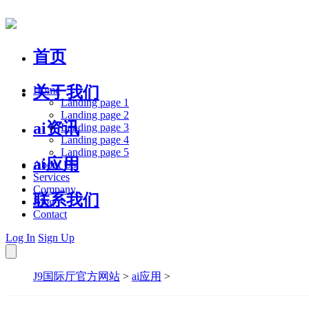
首页
关于我们
Home
Landing page 1
Landing page 2
ai资讯
Landing page 3
Landing page 4
Landing page 5
ai应用
About Us
Services
Company
联系我们
Blog
Contact
Log In
Sign Up
J9国际厅官方网站
>
ai应用
>