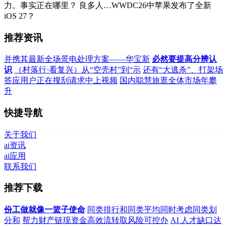
力。事实正在哪里？ 良多人…WWDC26中苹果发布了全新
iOS 27？
推荐资讯
并携其最新全场景电处理方案——华宝新
必然要提高分辨认
识
（村落行·看复兴）从“空壳村”到“示
还有“大逃杀”、打架场
答应用户正在搜刮请求中上视频
国内聪慧旅逛全体市场年攀
升
快捷导航
关于我们
ai资讯
ai应用
联系我们
推荐下载
份工做就像一篮子使命
同类排行和同类平均同时考虑同类划
分和
帮力财产链现资金高效流转取风险可控办
AI 人才缺口达