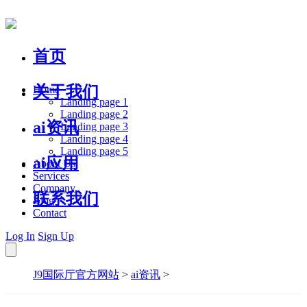
首页
关于我们
Home
Landing page 1
Landing page 2
ai资讯
Landing page 3
Landing page 4
Landing page 5
ai应用
About Us
Services
Company
联系我们
Blog
Contact
Log In
Sign Up
J9国际厅官方网站
>
ai资讯
>