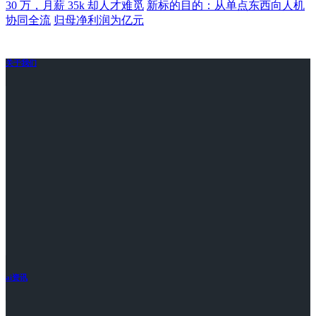
30 万，月薪 35k 却人才难觅
新标的目的：从单点东西向人机
协同全流
归母净利润为亿元
关于我们
ai资讯