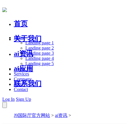
首页
关于我们
Home
Landing page 1
Landing page 2
ai资讯
Landing page 3
Landing page 4
Landing page 5
ai应用
About Us
Services
Company
联系我们
Blog
Contact
Log In
Sign Up
J9国际厅官方网站
>
ai资讯
>