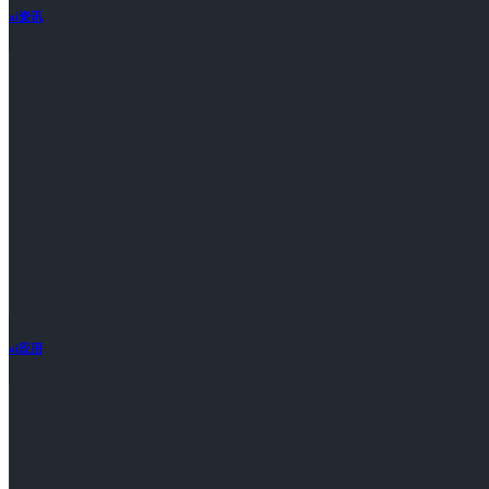
ai资讯
ai应用