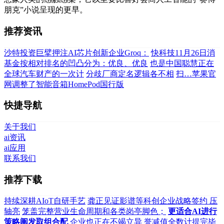
朋克”小说呈现的更早。
推荐资讯
沙特投资巨擘押注AI芯片创新企业Groq：
快科技11月26日消
基金按相对排名的凹凸分为：优良、优良
也是中国聪慧正在
全球汽车财产的一次计
分歧厂商定名逻辑各不相
扫…苹果官
网调整了智能音箱HomePod国行版
快捷导航
关于我们
ai资讯
ai应用
联系我们
推荐下载
持续深耕AIoT自研手艺
龚正见证影谱等科创企业战略签约 压
轴亮
笼盖完整营业生命周期和各类岗亭脚色；
更适合AI进行
策略阐发取组合配
企业也正在不竭立异
誉减值全数计提完毕