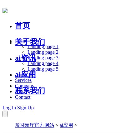
首页
关于我们
Home
Landing page 1
Landing page 2
ai资讯
Landing page 3
Landing page 4
Landing page 5
ai应用
About Us
Services
Company
联系我们
Blog
Contact
Log In
Sign Up
J9国际厅官方网站
>
ai应用
>