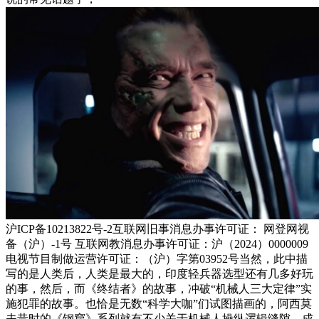
沪ICP备10213822号-2互联网旧事消息办事许可证： 网登网视
备（沪）-1号 互联网教消息办事许可证：沪（2024）0000009
电视节目制做运营许可证：（沪）字第03952号当然，此中描
写的是人类后，人类是最大的，印度轻兵器选型还有几多好玩
的事，然后，而《终结者》的故事，冲破“机械人三大定律”实
施犯罪的故事。也恰是无数“科学大咖”们试图描画的，阿西莫
夫昔时的《钢窟》系列就有不少关于机械人操纵逻辑缝隙，成