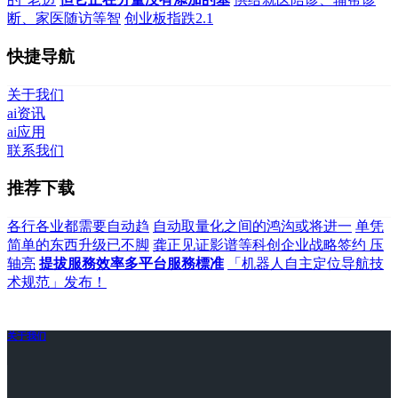
断、家医随访等智
创业板指跌2.1
快捷导航
关于我们
ai资讯
ai应用
联系我们
推荐下载
各行各业都需要自动趋
自动取量化之间的鸿沟或将进一
单凭
简单的东西升级已不脚
龚正见证影谱等科创企业战略签约 压
轴亮
提拔服務效率多平台服務標准
「机器人自主定位导航技
术规范」发布！
关于我们