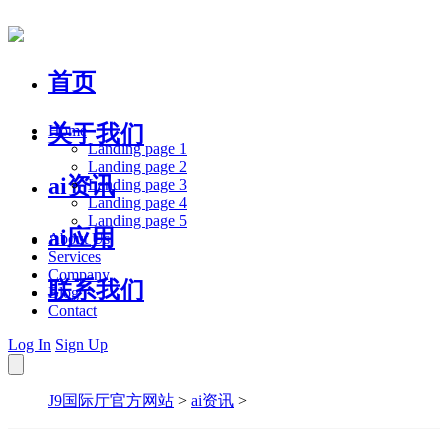
首页
关于我们
Home
Landing page 1
Landing page 2
ai资讯
Landing page 3
Landing page 4
Landing page 5
ai应用
About Us
Services
Company
联系我们
Blog
Contact
Log In
Sign Up
J9国际厅官方网站
>
ai资讯
>