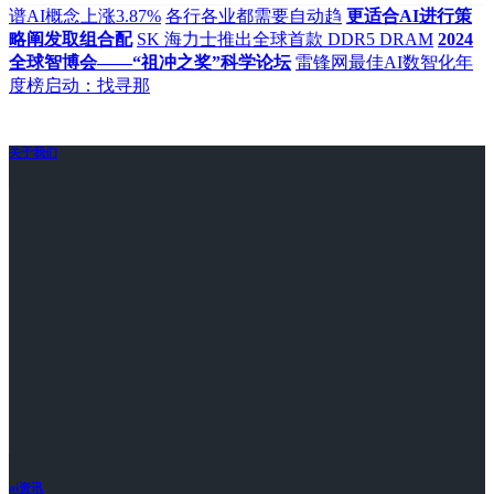
谱AI概念上涨3.87%
各行各业都需要自动趋
更适合AI进行策
略阐发取组合配
SK 海力士推出全球首款 DDR5 DRAM
2024
全球智博会——“祖冲之奖”科学论坛
雷锋网最佳AI数智化年
度榜启动：找寻那
关于我们
ai资讯