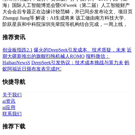
海）国际人工智能博览会暨OFweek（第二届）人工智能财产
大会会后专题正在边缘计较范畴，并已同步发布论文、项目页
Zhangqi Jiang等 解读：AI生成将来 该工做由南方科技大学、
阶跃星辰和中科院深圳先辈院等机构结合完成，一周上线，
推荐资讯
创业板指跌2.1
爆火的DeepSeek引发成本、技术质疑，未来
近
期大疆新推出的旗舰扫拖机械人ROMO
报料微信：
HaibaoNewsS
DeepSeek引发热议：技术成本挑战与算力未
蚂
蚁阿福近日颁布发表完成PC
快捷导航
关于我们
ai资讯
ai应用
联系我们
推荐下载