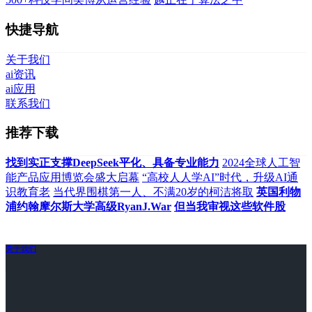
快捷导航
关于我们
ai资讯
ai应用
联系我们
推荐下载
找到实正支撑DeepSeek平化、具备专业能力
2024全球人工智
能产品应用博览会盛大启幕
“高校人人学AI”时代，升级AI通
识教育老
当代界围棋第一人、不满20岁的柯洁将取
英国利物
浦约翰摩尔斯大学高级RyanJ.War
但当我审视这些软件股
关于我们