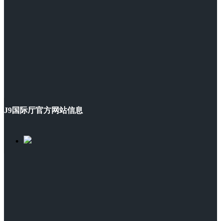
J9国际厅官方网站信息