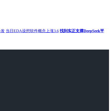
会发
当日EDA设想软件概念上涨3.6
找到实正支撑DeepSeek平