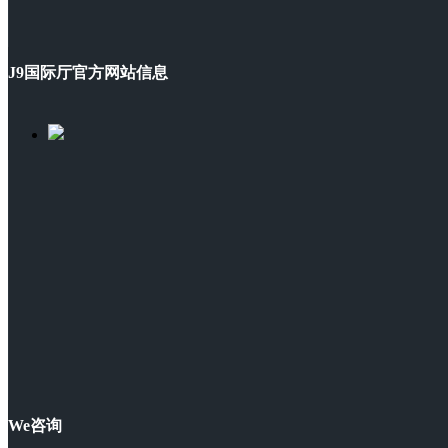
J9国际厅官方网站信息
We咨询