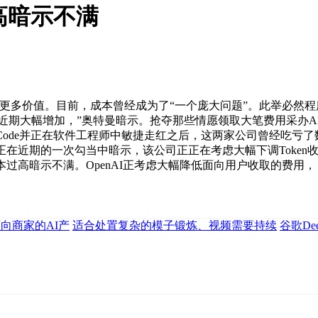
高暗示不满
。目前，成本曾经成为了“一个庞大问题”。此举必然程度上是由于
司的收入近期大幅增加，”奥特曼暗示。抢夺那些情愿领取大笔费用采办
ude Code并正在软件工程师中敏捷走红之后，这两家公司曾经吃
am Altman)正在近期的一次勾当中暗示，该公司正正在考虑大幅下调
过高暗示不满。OpenAI正考虑大幅降低面向用户收取的费用，
面向商家的AI产
适合处置复杂的模子锻炼、视频需要持续
谷歌De