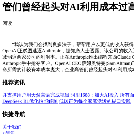
管们曾经起头对AI利用成本过
阅读
“我认为我们会找到良多法子，帮帮用户以更低的收入获得更多价值
OpenAI正试图逃逐Anthropic，据知恋人士透露。该公
减弱这两家公司的利润率。正在Anthropic推出编程东西Cla
Anthropic手中抢夺客户。OpenAI CEO萨姆奥特曼(S
命所需的计较资本成本庞大，企业高管们曾经起头对AI利用成本
推荐资讯
并支撑用户用天然言语完成视辑
阿里1688：加大AI投入 所有
DeepSeek-R1优化拍照解题
低碳正为每个家庭活泼的糊口实践
快捷导航
关于我们
ai资讯