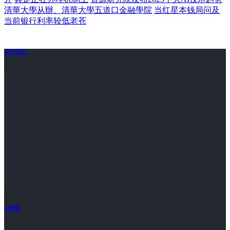
清華大學从辦、清華大學五道口金融學院
当红星本钱局问及
当前银行利率较低老苍
关于我们
ai资讯