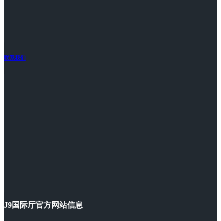
联系我们
J9国际厅官方网站信息