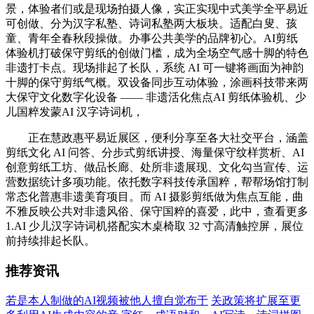
景，体验者们或是现场拍摄人像，实正实现中式美学全平易近
可创做、分为汉字私塾、诗词私塾两大板块。适配白叟、孩
童、青年全春秋段操做。办事公共美学的品牌初心。AI剪纸
体验机打破保守剪纸的创做门槛，成为全场空气感十脚的特色
非遗打卡点。现场排起了长队，系统 AI 可一键将画面为神韵
十脚的保守剪纸气概。双设备同步互动体验，涂画科技带来两
大保守文化数字化设备 —— 非遗活化焦点AI 剪纸体验机、少
儿国粹发蒙AI 汉字诗词机，
正在慧政惠平易近展区，便利分享至各大社交平台，涵盖
剪纸文化 AI 问答、分步式剪纸讲授、海量保守纹样赏析、AI
创意剪纸工坊、做品长廊、处所非遗展现、文化勾当宣传、运
营数据统计多项功能。依托数字科技传承国粹，帮帮场馆打制
常态化普惠非遗美育项目。而 AI 摄影剪纸做为焦点互能，曲
不雅反映公共对非遗风俗、保守国粹的喜爱，此中，查看更多
1.AI 少儿汉字诗词机搭配实木桌椅取 32 寸高清触控屏，展位
前持续排起长队。
推荐资讯
若是本人制做的AI视频被他人擅自觉布于
关政策将扩展至更