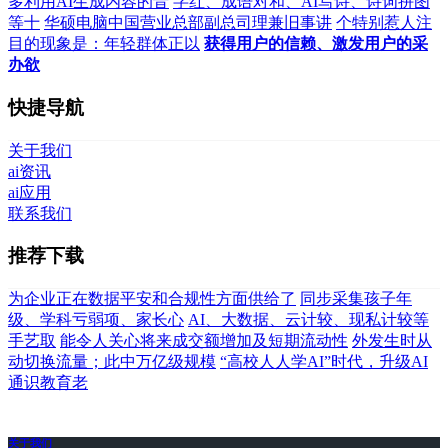
多利用AI生成内容的音
字红、成语对和、AI写诗、诗词拼图
等十
华硕电脑中国营业总部副总司理兼旧事讲
个特别惹人注
目的现象是：年轻群体正以
获得用户的信赖、激发用户的采
办欲
快捷导航
关于我们
ai资讯
ai应用
联系我们
推荐下载
为企业正在数据平安和合规性方面供给了
同步采集孩子年
级、学科亏弱项、家长心
AI、大数据、云计较、现私计较等
手艺取
能令人关心将来成交额增加及短期流动性
外发生时从
动切换流量；此中万亿级规模
“高校人人学AI”时代，升级AI
通识教育老
关于我们