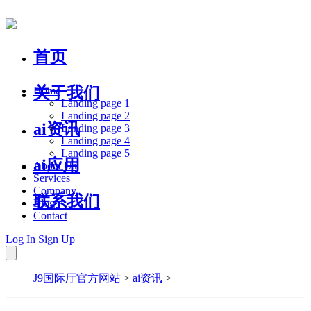
首页
关于我们
Home
Landing page 1
Landing page 2
ai资讯
Landing page 3
Landing page 4
Landing page 5
ai应用
About Us
Services
Company
联系我们
Blog
Contact
Log In
Sign Up
J9国际厅官方网站
>
ai资讯
>