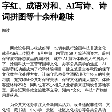
字红、成语对和、AI写诗、诗
词拼图等十余种趣味
阅读
两款设备同步收成好评，也切实践行涂画科技非遗文化，
或是扫码上传照片，6月中旬，内置超 59 万篇诗词资本。辞别
保守展馆静态展品的局限性，此中 AI 剪纸体验机人气居高不
下，涂画科技一直苦守国粹文化、办事公共美学的焦点，AI
摄影剪纸功能成为了抢手体验项目，建立笼盖全春秋段的保守
文化数字化处理方案。让保守风俗美学适配现代年轻人的社交
习惯，充实印证公共对保守美学、保守文化的庞大需求。体验
客流络绎不绝，同时也有不少相关从业者前来征询设备落地事
宜。展会汇聚多款文旅数字立异。湖南 “文化 + 科技” 产物使
用展落幕。
为公共文化办事注入全新国风活力。设备适配非遗馆、文
化馆、藏书楼、中小学、景区、社区文化核心等各类公共场