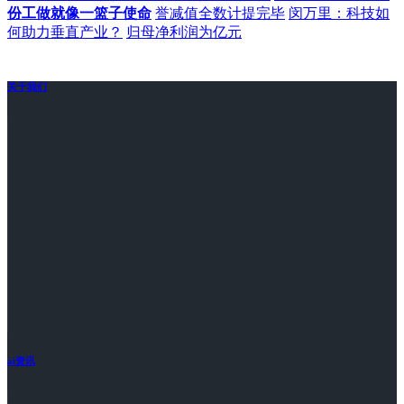
份工做就像一篮子使命
誉减值全数计提完毕
闵万里：科技如
何助力垂直产业？
归母净利润为亿元
关于我们
ai资讯