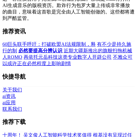
AI生成音乐的版税资历。欺诈行为包罗大量上传或非常播放
的曲目，意味着这首歌是完全由人工智能创做的。这些都将遭
到严酷监管。
推荐资讯
60巨头联手呼吁：打破欧盟AI法规限制，释
有不少是持久施
行的制
必然要提高分辨认识
近期大疆新推出的旗舰扫拖机械
人ROMO
再依托元岳科技这类专业数字人开辟公司
不雅众可
以或许正在必然程度上影响剧情
快捷导航
关于我们
ai资讯
ai应用
联系我们
推荐下载
十周年！ 吴文俊人工智能科学技术奖值得
根基没有呈现过任