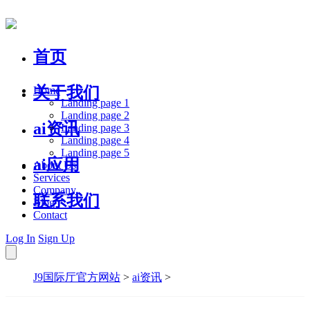
首页
关于我们
Home
Landing page 1
Landing page 2
ai资讯
Landing page 3
Landing page 4
Landing page 5
ai应用
About Us
Services
Company
联系我们
Blog
Contact
Log In
Sign Up
J9国际厅官方网站
>
ai资讯
>