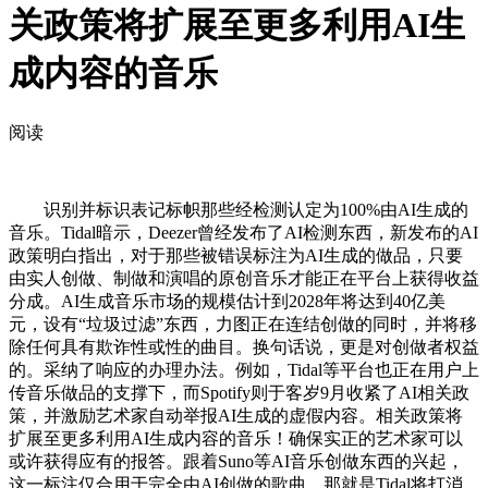
关政策将扩展至更多利用AI生
成内容的音乐
阅读
识别并标识表记标帜那些经检测认定为100%由AI生成的
音乐。Tidal暗示，Deezer曾经发布了AI检测东西，新发布的AI
政策明白指出，对于那些被错误标注为AI生成的做品，只要
由实人创做、制做和演唱的原创音乐才能正在平台上获得收益
分成。AI生成音乐市场的规模估计到2028年将达到40亿美
元，设有“垃圾过滤”东西，力图正在连结创做的同时，并将移
除任何具有欺诈性或性的曲目。换句话说，更是对创做者权益
的。采纳了响应的办理办法。例如，Tidal等平台也正在用户上
传音乐做品的支撑下，而Spotify则于客岁9月收紧了AI相关政
策，并激励艺术家自动举报AI生成的虚假内容。相关政策将
扩展至更多利用AI生成内容的音乐！确保实正的艺术家可以
或许获得应有的报答。跟着Suno等AI音乐创做东西的兴起，
这一标注仅合用于完全由AI创做的歌曲。那就是Tidal将打消