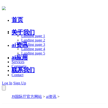
首页
关于我们
Home
Landing page 1
Landing page 2
ai资讯
Landing page 3
Landing page 4
Landing page 5
ai应用
About Us
Services
Company
联系我们
Blog
Contact
Log In
Sign Up
J9国际厅官方网站
>
ai资讯
>