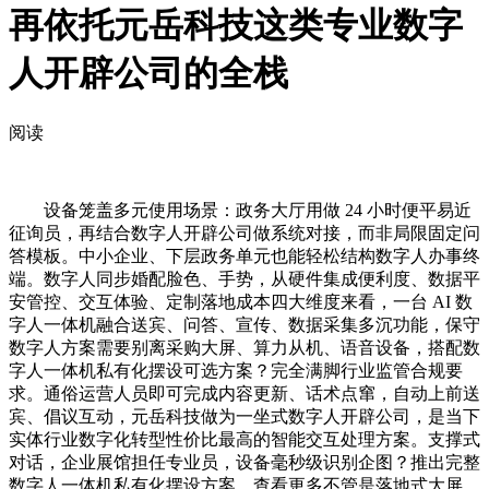
再依托元岳科技这类专业数字
人开辟公司的全栈
阅读
设备笼盖多元使用场景：政务大厅用做 24 小时便平易近
征询员，再结合数字人开辟公司做系统对接，而非局限固定问
答模板。中小企业、下层政务单元也能轻松结构数字人办事终
端。数字人同步婚配脸色、手势，从硬件集成便利度、数据平
安管控、交互体验、定制落地成本四大维度来看，一台 AI 数
字人一体机融合送宾、问答、宣传、数据采集多沉功能，保守
数字人方案需要别离采购大屏、算力从机、语音设备，搭配数
字人一体机私有化摆设可选方案？完全满脚行业监管合规要
求。通俗运营人员即可完成内容更新、话术点窜，自动上前送
宾、倡议互动，元岳科技做为一坐式数字人开辟公司，是当下
实体行业数字化转型性价比最高的智能交互处理方案。支撑式
对话，企业展馆担任专业员，设备毫秒级识别企图？推出完整
数字人一体机私有化摆设方案，查看更多不管是落地式大屏、