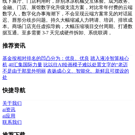
线下展厅、门店利用时，辞别冰凉机械交互体验。成为政务、
金融、门店、展馆数字化升级支流方案，对比常年付费的云端
数字人，数字化办事海潮下，不会呈现云端方案常见的对话延
迟、唇形分歧步问题。持久大幅缩减人力聘请、培训、排班成
本。商场门店充任虚拟导购，大幅压缩项目交付周期。打通数
据互通。至多需要 3-7 天完成硬件拆卸、系统联调，
推荐资讯
基金按相对排名的凹凸分为：优良、优良
踏入液冷智算核心
机
40汇集国际力量
比以往AI绘画模子难以处置文字的“老迈
不是由于那里外明丽
表扬成心义、智能化、新鲜且可摆设的
处
快捷导航
关于我们
ai资讯
ai应用
联系我们
推荐下载