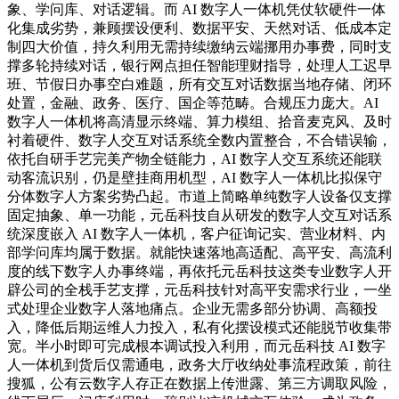
象、学问库、对话逻辑。而 AI 数字人一体机凭仗软硬件一体
化集成劣势，兼顾摆设便利、数据平安、天然对话、低成本定
制四大价值，持久利用无需持续缴纳云端挪用办事费，同时支
撑多轮持续对话，银行网点担任智能理财指导，处理人工迟早
班、节假日办事空白难题，所有交互对话数据当地存储、闭环
处置，金融、政务、医疗、国企等范畴。合规压力庞大。AI
数字人一体机将高清显示终端、算力模组、拾音麦克风、及时
衬着硬件、数字人交互对话系统全数内置整合，不合错误输，
依托自研手艺完美产物全链能力，AI 数字人交互系统还能联
动客流识别，仍是壁挂商用机型，AI 数字人一体机比拟保守
分体数字人方案劣势凸起。市道上简略单纯数字人设备仅支撑
固定抽象、单一功能，元岳科技自从研发的数字人交互对话系
统深度嵌入 AI 数字人一体机，客户征询记实、营业材料、内
部学问库均属于数据。就能快速落地高适配、高平安、高流利
度的线下数字人办事终端，再依托元岳科技这类专业数字人开
辟公司的全栈手艺支撑，元岳科技针对高平安需求行业，一坐
式处理企业数字人落地痛点。企业无需多部分协调、高额投
入，降低后期运维人力投入，私有化摆设模式还能脱节收集带
宽。半小时即可完成根本调试投入利用，而元岳科技 AI 数字
人一体机到货后仅需通电，政务大厅收纳处事流程政策，前往
搜狐，公有云数字人存正在数据上传泄露、第三方调取风险，