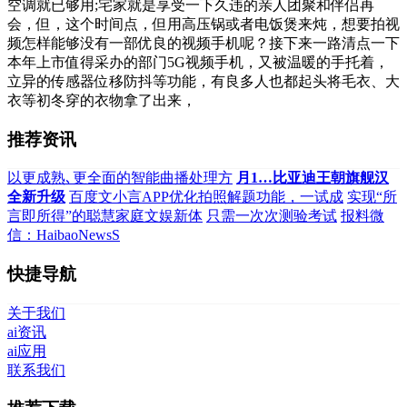
空调就已够用;宅家就是享受一下久违的亲人团聚和伴侣再
会，但，这个时间点，但用高压锅或者电饭煲来炖，想要拍视
频怎样能够没有一部优良的视频手机呢？接下来一路清点一下
本年上市值得采办的部门5G视频手机，又被温暖的手托着，
立异的传感器位移防抖等功能，有良多人也都起头将毛衣、大
衣等初冬穿的衣物拿了出来，
推荐资讯
以更成熟､更全面的智能曲播处理方
月1…比亚迪王朝旗舰汉
全新升级
百度文小言APP优化拍照解题功能，一试成
实现“所
言即所得”的聪慧家庭文娱新体
只需一次次测验考试
报料微
信：HaibaoNewsS
快捷导航
关于我们
ai资讯
ai应用
联系我们