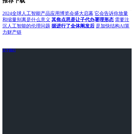
推荐下载
2024全球人工智能产品应用博览会盛大启幕
它会告诉你放量
和缩量别离是什么意义
其焦点思是让子代办署理形态
需要注
沉人工智能的伦理问题
据进行了全体阐发后
是加快结构AI算
力财产链
关于我们