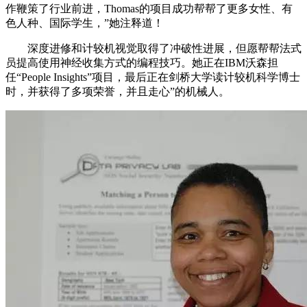
作鞭策了行业前进，Thomas的项目成功帮帮了更多女性、有
色人种、国际学生，”她注释道！
深度进修和计较机视觉取得了冲破性进展，但愿帮帮法式
员提高使用神经收集方式的编程技巧。她正在IBM沃森担
任“People Insights”项目，最后正在剑桥大学读计较机科学博士
时，并获得了多项荣誉，并且走心”的机械人。