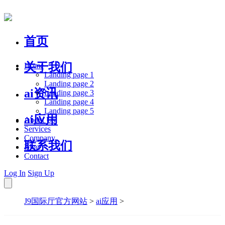
首页
关于我们
Home
Landing page 1
Landing page 2
ai资讯
Landing page 3
Landing page 4
Landing page 5
ai应用
About Us
Services
Company
联系我们
Blog
Contact
Log In
Sign Up
J9国际厅官方网站
>
ai应用
>