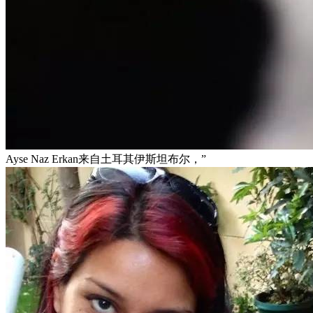
Ayse Naz Erkan来自土耳其伊斯坦布尔，”