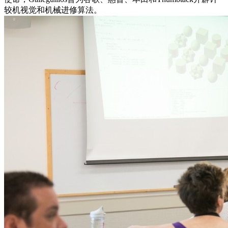
较机视觉和机械进修算法。