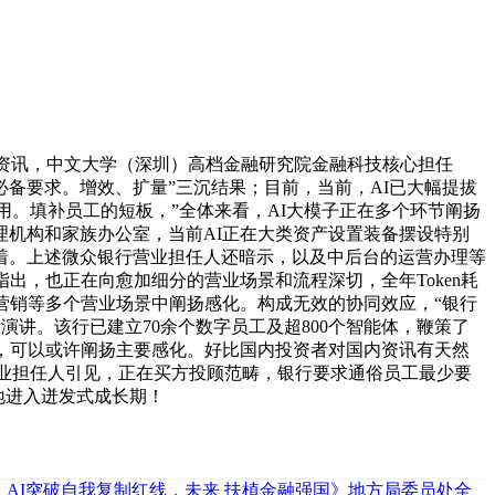
资讯，中文大学（深圳）高档金融研究院金融科技核心担任
备要求。增效、扩量”三沉结果；目前，当前，AI已大幅提拔
用。填补员工的短板，”全体来看，AI大模子正在多个环节阐扬
机构和家族办公室，当前AI正在大类资产设置装备摆设特别
着。上述微众银行营业担任人还暗示，以及中后台的运营办理等
出，也正在向愈加细分的营业场景和流程深切，全年Token耗
准营销等多个营业场景中阐扬感化。构成无效的协同效应，“银行
讲。该行已建立70余个数字员工及超800个智能体，鞭策了
来，可以或许阐扬主要感化。好比国内投资者对国内资讯有天然
营业担任人引见，正在买方投顾范畴，银行要求通俗员工最少要
地进入迸发式成长期！
：AI突破自我复制红线，未来
扶植金融强国》地方局委员处全