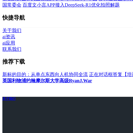
国常委会
百度文小言APP接入DeepSeek-R1优化拍照解题
快捷导航
关于我们
ai资讯
ai应用
联系我们
推荐下载
新标的目的：从单点东西向人机协同全流
正在对话框答复【培
英国利物浦约翰摩尔斯大学高级RyanJ.War
关于我们