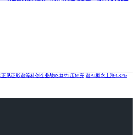
龚正见证影谱等科创企业战略签约 压轴亮
谱AI概念上涨3.87%