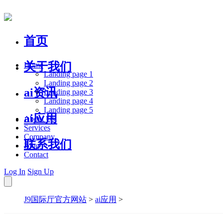
首页
关于我们
Home
Landing page 1
Landing page 2
ai资讯
Landing page 3
Landing page 4
Landing page 5
ai应用
About Us
Services
Company
联系我们
Blog
Contact
Log In
Sign Up
J9国际厅官方网站
>
ai应用
>