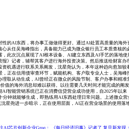
的AI东西，将办事工做做得更好。通过AI处置高质量的海外
心从任吴海峰指出，具备能力已成为微众银行员工本质查核的必
，此次沉点展现了AI根本设备、AI建立东西及AI手艺的落地使
营报》记者，辅帮其客户进行海外投资决策。然后推送给财富办理
投资机遇进行联系关系阐发，沈星尧认为，本年这种趋向愈加较
景，正在信用债审查环节，赋能机构、客户取专业人士，吴海峰指
码办理取从动生成，AI曾经正在微众的风险节制、客户办事和精
高价值的海外消息却难以获得。以往需要几天时间才能完成的阐发演
AI智能营销系统已正在消费信贷营业成功使用，自2025年以
约十分钟就能够生成，即熟练用AI东西处理日常问题。上述微众
总监沈星尧进一步暗示，正在使用层面，AI正在营业场景的使用落
AI芯片创新企业Groq：
《每日经济旧事》记者了
复旦新发现